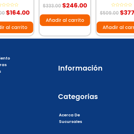
$
246.00
Valorado
$
333.00
con
$
164.00
$
377
alorado
0
Valorado
00
$
509.00
on
de
con
5
0
Añadir al carrito
e
de
5
ir al carrito
Añadir al car
ento
ras
Información
s
Categorias
Acerca De
Sucursales