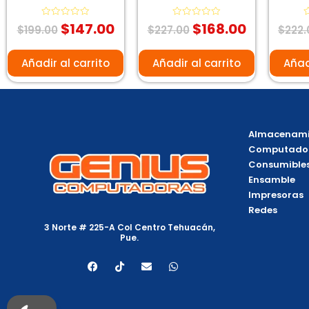
$
147.00
$
168.00
Valorado
Valorado
V
$
199.00
$
227.00
$
222.
con
con
c
0
0
0
de
de
d
5
5
5
Añadir al carrito
Añadir al carrito
Añad
Almacenami
Computado
Consumible
Ensamble
Impresoras
Redes
3 Norte # 225-A Col Centro Tehuacán,
Pue.
F
T
E
W
a
i
n
h
c
k
v
a
e
t
e
t
b
o
l
s