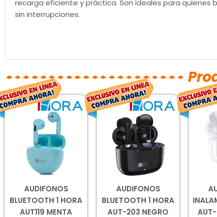
recarga eficiente y práctica. Son ideales para quienes
sin interrupciones.
Pro
El
El
El
El
precio
precio
precio
precio
original
actual
original
actual
era:
es:
era:
es:
$199.00.
$147.00.
$227.00.
$168.00.
AUDIFONOS
AUDIFONOS
A
BLUETOOTH 1 HORA
BLUETOOTH 1 HORA
INALA
AUT119 MENTA
AUT-203 NEGRO
AUT-