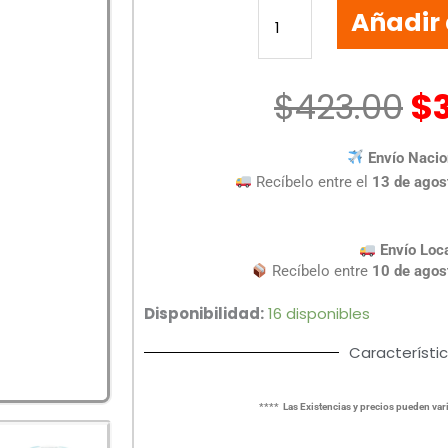
Añadir 
BLUETOOTH
DISPLAY
CLEARBET
AZ
$
423.00
$
PC-
117032
Envío Nacio
cantidad
Recíbelo entre el
13 de agos
Envío Loc
Recíbelo entre
10 de agos
Disponibilidad:
16 disponibles
Característi
**** Las Existencias y precios pueden vari