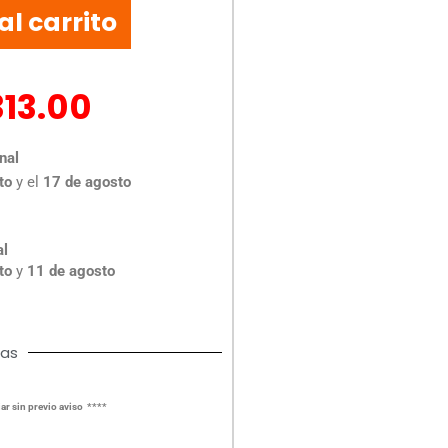
al carrito
313.00
nal
to
y el
17 de agosto
al
to
y
11 de agosto
cas
ar sin previo aviso ****