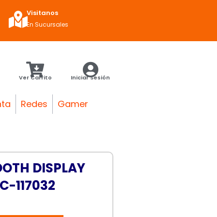
Visitanos
En Sucursales
Ver Carrito
Iniciar Sesión
nta
Redes
Gamer
OTH DISPLAY
C-117032