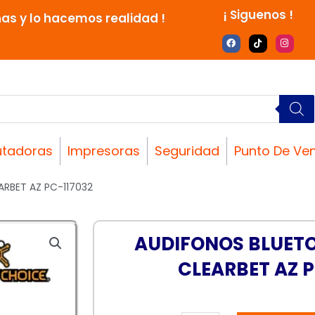
¡ Siguenos !
nas y lo hacemos realidad !
F
T
I
a
i
n
c
k
s
e
t
t
b
o
a
o
k
g
o
r
k
a
m
tadoras
Impresoras
Seguridad
Punto De Ve
ARBET AZ PC-117032
AUDIFONOS BLUETO
CLEARBET AZ P
AUDIFONOS