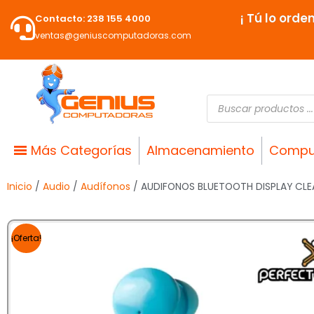
Ir
¡ Tú lo orde
Contacto: 238 155 4000
al
ventas@geniuscomputadoras.com
contenido
Búsqueda
de
productos
Más Categorías
Almacenamiento
Compu
Inicio
/
Audio
/
Audífonos
/ AUDIFONOS BLUETOOTH DISPLAY CLE
¡Oferta!