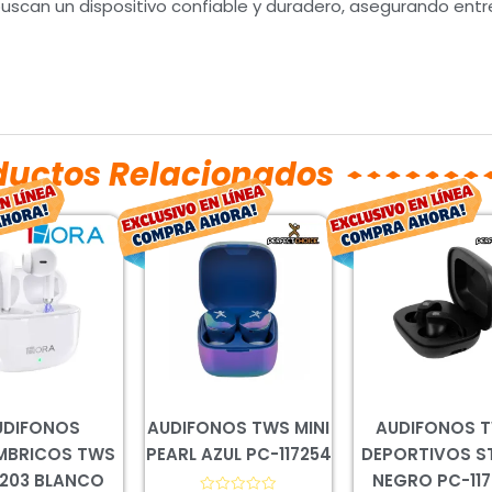
 buscan un dispositivo confiable y duradero, asegurando en
ductos Relacionados
El
El
El
El
El
precio
precio
precio
precio
prec
original
actual
original
actual
orig
era:
es:
era:
es:
era:
$222.00.
$164.00.
$333.00.
$246.00.
$509
UDIFONOS
AUDIFONOS TWS MINI
AUDIFONOS 
MBRICOS TWS
PEARL AZUL PC-117254
DEPORTIVOS S
203 BLANCO
NEGRO PC-11