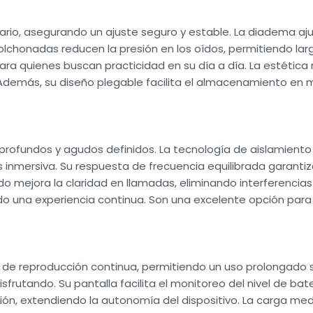
o, asegurando un ajuste seguro y estable. La diadema aju
lchonadas reducen la presión en los oídos, permitiendo lar
 para quienes buscan practicidad en su día a día. La estétic
 Además, su diseño plegable facilita el almacenamiento en m
rofundos y agudos definidos. La tecnología de aislamiento 
s inmersiva. Su respuesta de frecuencia equilibrada garanti
ado mejora la claridad en llamadas, eliminando interferenci
do una experiencia continua. Son una excelente opción para
s de reproducción continua, permitiendo un uso prolongado 
sfrutando. Su pantalla facilita el monitoreo del nivel de bat
ón, extendiendo la autonomía del dispositivo. La carga m