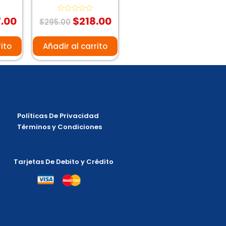
.00
$
218.00
Valorado
$
295.00
con
0
de
5
rito
Añadir al carrito
Políticas De Privacidad
Términos y Condiciones
Tarjetas De Debito y Crédito