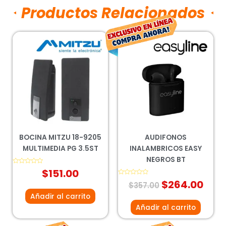
Productos Relacionados
El
El
precio
prec
original
actu
era:
es:
$357.00.
$264
BOCINA MITZU 18-9205
AUDIFONOS
MULTIMEDIA PG 3.5ST
INALAMBRICOS EASY
NEGROS BT
Valorado
$
151.00
con
0
Valorado
$
264.00
$
357.00
de
con
5
0
Añadir al carrito
de
5
Añadir al carrito