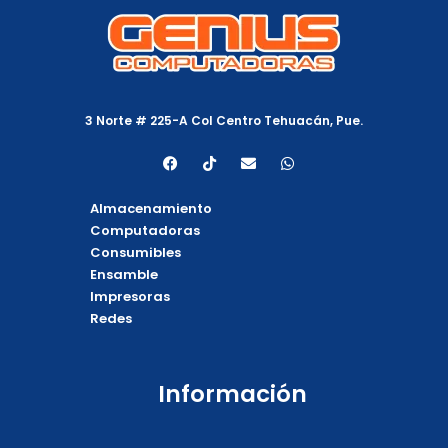
3 Norte # 225-A Col Centro Tehuacán, Pue.
F
T
E
W
a
i
n
h
c
k
v
a
e
t
e
t
Almacenamiento
b
o
l
s
o
k
o
a
Computadoras
o
p
p
Consumibles
k
e
p
Ensamble
Impresoras
Redes
Información