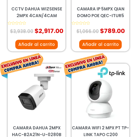
CCTV DAHUA WIZSENSE
CAMARA IP 5MPX QIAN
2MPX 4CAN/4CAM
DOMO POE QEC-ITUR5
Valorado
$
2,917.00
Valorado
$
789.00
$
3,938.00
$
1,066.00
con
con
0
0
de
de
5
5
Añadir al carrito
Añadir al carrito
El
El
El
El
precio
precio
precio
prec
original
actual
original
actu
era:
es:
era:
es:
$424.00.
$314.00.
$644.00.
$617
CAMARA DAHUA 2MPX
CAMARA WIFI 2 MPX PT TP-
HAC-B2A21N-U-0280B
LINK TAPO C200