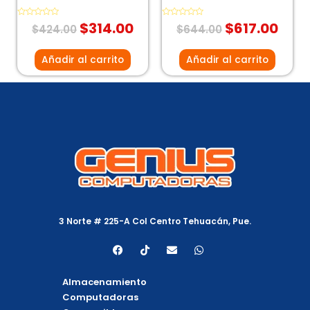
Valorado
$
314.00
Valorado
$
617.00
$
424.00
$
644.00
con
con
0
0
de
de
5
5
Añadir al carrito
Añadir al carrito
3 Norte # 225-A Col Centro Tehuacán, Pue.
F
T
E
W
a
i
n
h
c
k
v
a
e
t
e
t
Almacenamiento
b
o
l
s
o
k
o
a
Computadoras
o
p
p