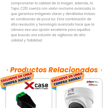
comprometer la calidad de la imagen. Además, la
Tapo C210 cuenta con visión nocturna avanzada, lo
que garantiza imágenes claras y detalladas incluso
en condiciones de poca luz. Esta combinación de
alta resolución y tecnología avanzada hace que la
cámara sea una opción excelente para aquellos
que buscan una solución de vigilancia de alta
calidad y fiabilidad.
Productos Relacionados
El
El
El
El
precio
precio
precio
prec
original
actual
original
act
era:
es:
era:
es:
$10.00.
$6.00.
$343.00.
$254