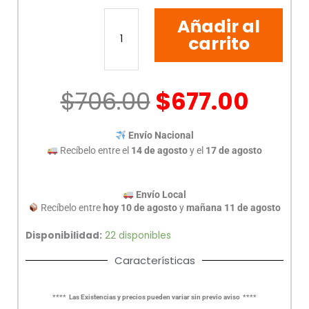
CAMARA
Añadir al
WIFI
3
carrito
MPX
IP
TP-
$
706.00
$
677.00
LINK
TAPO
C210
Envío Nacional
cantidad
Recíbelo entre el
14 de agosto
y el
17 de agosto
Envío Local
Recíbelo entre
hoy 10 de agosto
y
mañana 11 de agosto
Disponibilidad:
22 disponibles
Características
**** Las Existencias y precios pueden variar sin previo aviso ****