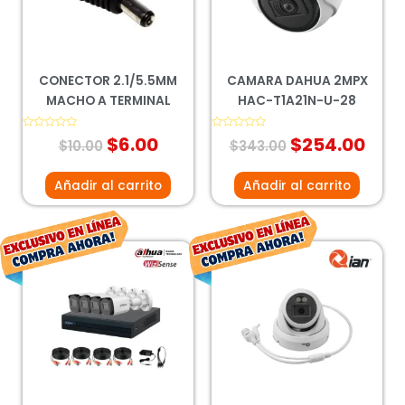
CONECTOR 2.1/5.5MM
CAMARA DAHUA 2MPX
MACHO A TERMINAL
HAC-T1A21N-U-28
Valorado
$
6.00
Valorado
$
254.00
$
10.00
$
343.00
con
con
0
0
de
de
5
5
Añadir al carrito
Añadir al carrito
El
El
El
El
precio
precio
precio
pre
original
actual
original
act
era:
es:
era:
es:
$3,938.00.
$2,917.00.
$1,066.00.
$78