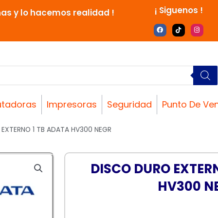
¡ Siguenos !
nas y lo hacemos realidad !
F
T
I
a
i
n
c
k
s
e
t
t
b
o
a
o
k
g
o
r
k
a
m
tadoras
Impresoras
Seguridad
Punto De Ve
 EXTERNO 1 TB ADATA HV300 NEGR
DISCO DURO EXTERN
HV300 N