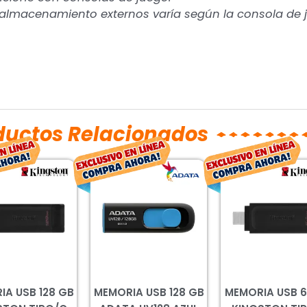
e almacenamiento externos varía según la consola de 
ductos Relacionados
El
El
El
El
El
precio
precio
precio
precio
prec
original
actual
original
actual
orig
era:
es:
era:
es:
era:
$252.00.
$228.00.
$252.00.
$228.00.
$156
IA USB 128 GB
MEMORIA USB 128 GB
MEMORIA USB 