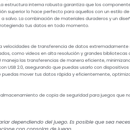
. La estructura interna robusta garantiza que los componen
ión superior lo hace perfecto para aquellos con un estilo de
e a salvo. La combinación de materiales duraderos y un dise
, protegiendo tus datos en todo momento.
ciona velocidades de transferencia de datos extremadamente
ados, como videos en alta resolución y grandes bibliotecas 
0 maneja las transferencias de manera eficiente, minimiza
con USB 2.0, asegurando que puedas usarlo con dispositivos
ue puedas mover tus datos rápida y eficientemente, optimiz
 almacenamiento de copia de seguridad para juegos que n
riar dependiendo del juego. Es posible que sea neces
ncione con consolas de juego.