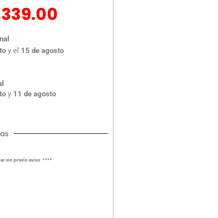
El
,339.00
ecio
precio
iginal
actual
nal
a:
es:
to
y el
15 de agosto
,808.00.
$1,339.00.
al
to
y
11 de agosto
cas
ar sin previo aviso ****