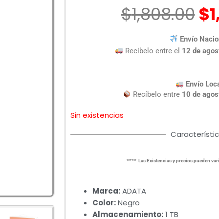
El
$
1,808.00
$
1
pr
or
Envío Nacio
er
Recíbelo entre el
12 de agos
$1
Envío Loc
Recíbelo entre
10 de agos
Sin existencias
Característi
**** Las Existencias y precios pueden vari
Marca:
ADATA
Color:
Negro
Almacenamiento:
1 TB