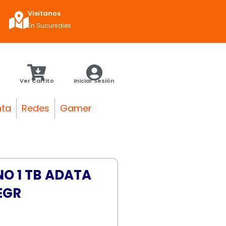
Visitanos
En Sucursales
Ver Carrito
Iniciar Sesión
nta
Redes
Gamer
O 1 TB ADATA
EGR