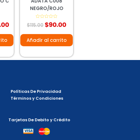
PO C
ADATA C008
NEGRO/ROJO
.00
$
90.00
Valorado
$
115.00
con
0
de
5
rito
Añadir al carrito
Políticas De Privacidad
Términos y Condiciones
Tarjetas De Debito y Crédito