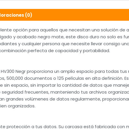
loraciones (0)
celente opción para aquellos que necesitan una solución d
lgado y acabado negro mate, este disco duro no solo es fu
udiantes y cualquier persona que necesite llevar consigo u
combinación perfecta de capacidad y portabilidad.
TA HV300 Negr proporciona un amplio espacio para todas tu
 500,000 documentos o 125 películas en alta definición. Es
 sin espacio, sin importar la cantidad de datos que maneje
seguridad frecuentes, manteniendo tus archivos organizado
an grandes volúmenes de datos regularmente, proporcionan
ien organizados.
te protección a tus datos. Su carcasa está fabricada con m