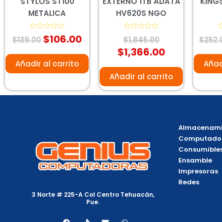
STYLOS ST100
EXTERNO 1TB ADATA
KING
METALICA
HV620S NGO
$
106.00
Valorado
Valorado
V
$
139.00
$
1,845.00
$
252.
con
con
c
0
0
0
$
1,366.00
de
de
d
5
5
5
Añadir al carrito
Añad
Añadir al carrito
Almacenami
Computado
Consumible
Ensamble
Impresoras
Redes
3 Norte # 225-A Col Centro Tehuacán,
Pue.
F
T
E
W