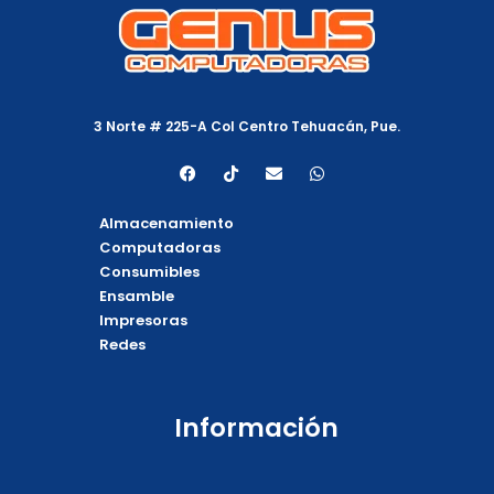
3 Norte # 225-A Col Centro Tehuacán, Pue.
F
T
E
W
a
i
n
h
c
k
v
a
e
t
e
t
Almacenamiento
b
o
l
s
o
k
o
a
Computadoras
o
p
p
Consumibles
k
e
p
Ensamble
Impresoras
Redes
Información