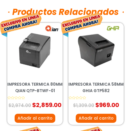
Productos Relacionados
El
El
El
El
precio
precio
precio
pre
original
actual
original
act
era:
es:
era:
es:
$2,974.00.
$2,859.00.
$1,309.00.
$96
IMPRESORA TERMICA 80MM
IMPRESORA TERMICA 58MM
QIAN QTP-BTWF-01
GHIA GTP582
Valorado
$
2,859.00
Valorado
$
969.00
$
2,974.00
$
1,309.00
con
con
0
0
de
de
5
5
Añadir al carrito
Añadir al carrito