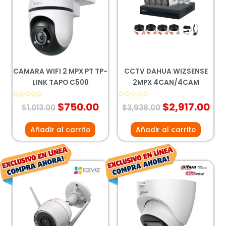
era:
es:
era:
es:
$1,013.00.
$750.00.
$3,938.00.
$2,
CAMARA WIFI 2 MPX PT TP-
CCTV DAHUA WIZSENSE
LINK TAPO C500
2MPX 4CAN/4CAM
Valorado
$
750.00
Valorado
$
2,917.00
$
1,013.00
$
3,938.00
con
con
0
0
de
de
5
5
Añadir al carrito
Añadir al carrito
El
El
El
El
precio
precio
precio
prec
original
actual
original
actu
era:
es:
era:
es:
$1,114.00.
$825.00.
$613.00.
$454