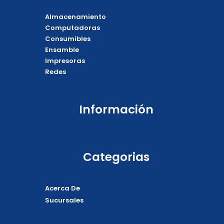
c
k
v
a
e
t
e
t
Almacenamiento
b
o
l
s
o
k
o
a
Computadoras
o
p
p
Consumibles
k
e
p
Ensamble
Impresoras
Redes
Información
Categorias
Acerca De
Sucursales