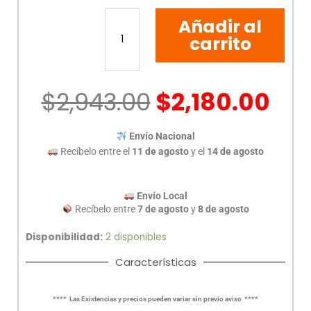
CAMARA
Añadir al
WIFI
2K
carrito
CON
BATERIA
TAPO
$
2,943.00
$
2,180.00
C420S1
cantidad
Envío Nacional
Recíbelo entre el
11 de agosto
y el
14 de agosto
Envío Local
Recíbelo entre
7 de agosto
y
8 de agosto
Disponibilidad:
2 disponibles
Características
**** Las Existencias y precios pueden variar sin previo aviso ****