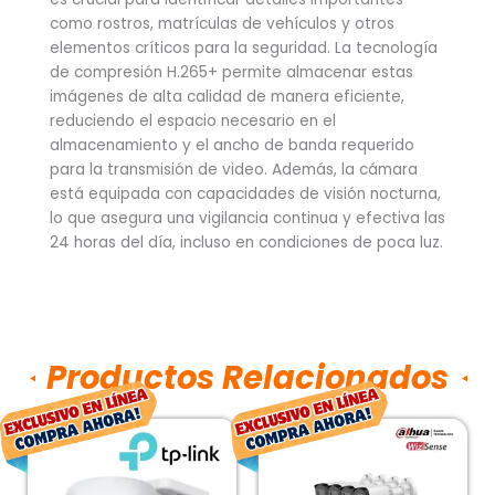
como rostros, matrículas de vehículos y otros
elementos críticos para la seguridad. La tecnología
de compresión H.265+ permite almacenar estas
imágenes de alta calidad de manera eficiente,
reduciendo el espacio necesario en el
almacenamiento y el ancho de banda requerido
para la transmisión de video. Además, la cámara
está equipada con capacidades de visión nocturna,
lo que asegura una vigilancia continua y efectiva las
24 horas del día, incluso en condiciones de poca luz.
Productos Relacionados
El
El
El
El
precio
precio
precio
pre
original
actual
original
ac