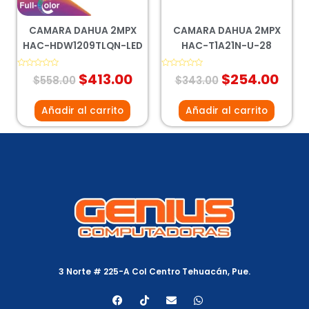
CAMARA DAHUA 2MPX
CAMARA DAHUA 2MPX
HAC-HDW1209TLQN-LED
HAC-T1A21N-U-28
Valorado
$
413.00
Valorado
$
254.00
$
558.00
$
343.00
con
con
0
0
de
de
5
5
Añadir al carrito
Añadir al carrito
3 Norte # 225-A Col Centro Tehuacán, Pue.
F
T
E
W
a
i
n
h