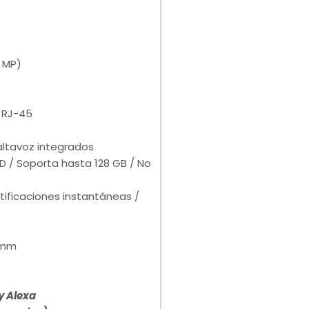
3 MP)
t RJ-45
 altavoz integrados
D / Soporta hasta 128 GB / No
otificaciones instantáneas /
3 mm
y Alexa