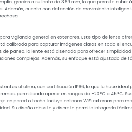
 amplio, gracias a su lente de 3.89 mm, lo que permite cubri
s. Además, cuenta con detección de movimiento inteligente
spechosa.
para vigilancia general en exteriores. Este tipo de lente of
stá calibrada para capturar imágenes claras en todo el encu
 de paneo, la lente está diseñada para ofrecer simplicidad y
raciones complejas. Además, su enfoque está ajustado de fáb
entes al clima, con certificación IP66, lo que la hace ideal 
tremas, permitiendo operar en rangos de –20 °C a 45 °C. Su
aje en pared o techo. Incluye antenas WiFi externas para mej
lidad. Su diseño robusto y discreto permite integrarla fácil