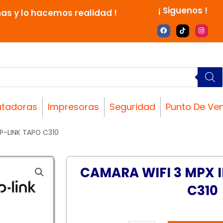
¡ Siguenos !
nas y lo hacemos realidad !
F
T
I
a
i
n
c
k
s
e
t
t
b
o
a
o
k
g
o
r
k
a
m
tadoras
Impresoras
Seguridad
Punto De Ve
TP-LINK TAPO C310
CAMARA WIFI 3 MPX I
C310
CAMARA