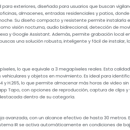
para exteriores, diseñada para usuarios que buscan vigilanci
, oficinas, almacenes, entradas residenciales y patios, dond
oche. Su diseño compacto y resistente permite instalarla e
omo visión nocturna, audio bidireccional, detección de movi
lexa y Google Assistant. Además, permite grabación local e
 buscas una solución robusta, inteligente y fácil de instalar,
píxeles, lo que equivale a 3 megapíxeles reales. Esta calid
s vehiculares y objetos en movimiento. Es ideal para identifi
 y H.265, lo que permite almacenar más horas de video sin 
app Tapo, con opciones de reproducción, captura de clips y v
n destacada dentro de su categoría.
roja avanzada, con un alcance efectivo de hasta 30 metros.
sistema IR se activa automáticamente en condiciones de baj