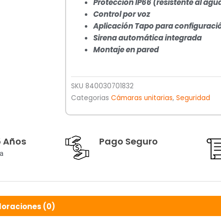
Protección IP66 (resistente al agu
Control por voz
Aplicación Tapo para configuraci
Sirena automática integrada
Montaje en pared
SKU
840030701832
Categorias
Cámaras unitarias
,
Seguridad
5 Años
Pago Seguro
a
loraciones (0)