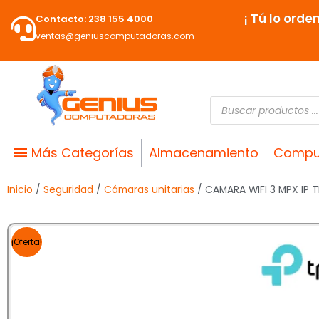
Ir
¡ Tú lo orde
Contacto: 238 155 4000
al
ventas@geniuscomputadoras.com
contenido
Búsqueda
de
productos
Más Categorías
Almacenamiento
Compu
Inicio
/
Seguridad
/
Cámaras unitarias
/ CAMARA WIFI 3 MPX IP 
¡Oferta!