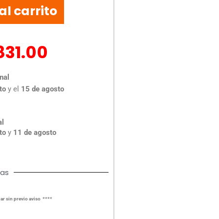
al carrito
831.00
nal
to
y el
15 de agosto
al
to
y
11 de agosto
cas
ar sin previo aviso ****