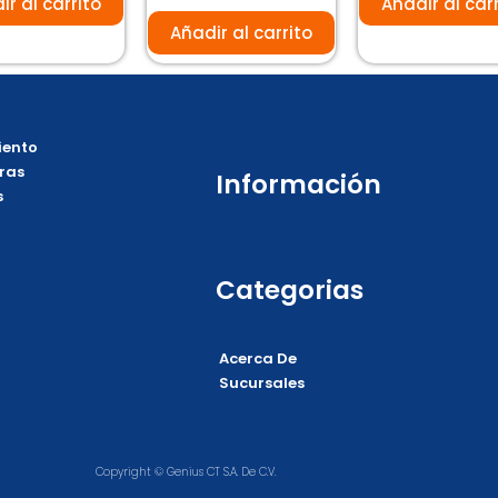
ir al carrito
Añadir al car
Añadir al carrito
ento
ras
Información
s
Categorias
Acerca De
Sucursales
Copyright © Genius CT S.A. De C.V.