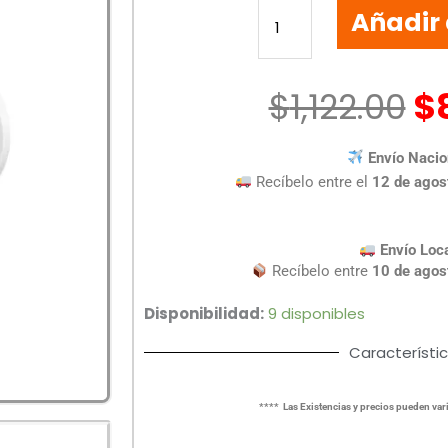
Añadir 
WIFI
3
MPX
IP
$
1,122.00
$
TP-
LINK
Envío Nacio
TAPO
Recíbelo entre el
12 de agos
C310
cantidad
Envío Loc
Recíbelo entre
10 de agos
Disponibilidad:
9 disponibles
Característi
**** Las Existencias y precios pueden vari