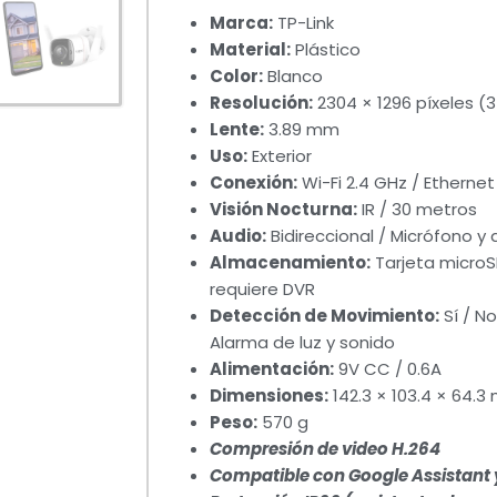
Marca:
TP-Link
Material:
Plástico
Color:
Blanco
Resolución:
2304 × 1296 píxeles (
Lente:
3.89 mm
Uso:
Exterior
Conexión:
Wi-Fi 2.4 GHz / Etherne
Visión Nocturna:
IR / 30 metros
Audio:
Bidireccional / Micrófono y
Almacenamiento:
Tarjeta microS
requiere DVR
Detección de Movimiento:
Sí / N
Alarma de luz y sonido
Alimentación:
9V CC / 0.6A
Dimensiones:
142.3 × 103.4 × 64.
Peso:
570 g
Compresión de video H.264
Compatible con Google Assistant 