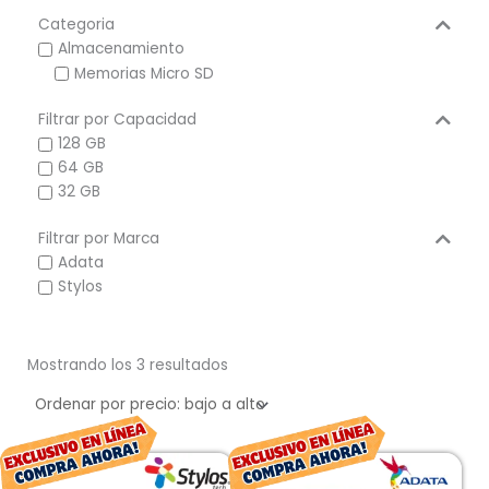
Categoria
Almacenamiento
Memorias Micro SD
Filtrar por Capacidad
128 GB
64 GB
32 GB
Filtrar por Marca
Adata
Stylos
Ordenado
por
Mostrando los 3 resultados
precio:
bajo
a
alto
El
El
El
El