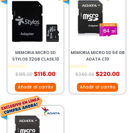
precio
precio
precio
prec
original
actual
original
actu
era:
es:
era:
es:
$185.00.
$116.00.
$340.00.
$220
MEMORIA MICRO SD
MEMORIA MICRO SD 64 GB
STYLOS 32GB CLASE 10
ADATA C10
Valorado
$
116.00
Valorado
$
220.00
$
185.00
$
340.00
con
con
0
0
de
de
5
5
Añadir al carrito
Añadir al carrito
El
El
precio
precio
original
actual
era:
es: