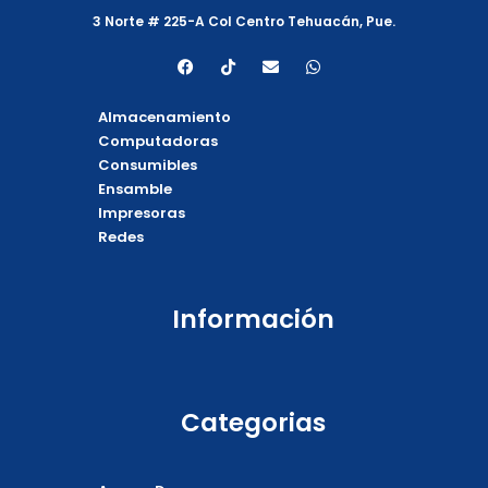
3 Norte # 225-A Col Centro Tehuacán, Pue.
F
T
E
W
a
i
n
h
c
k
v
a
e
t
e
t
Almacenamiento
b
o
l
s
o
k
o
a
Computadoras
o
p
p
Consumibles
k
e
p
Ensamble
Impresoras
Redes
Información
Categorias