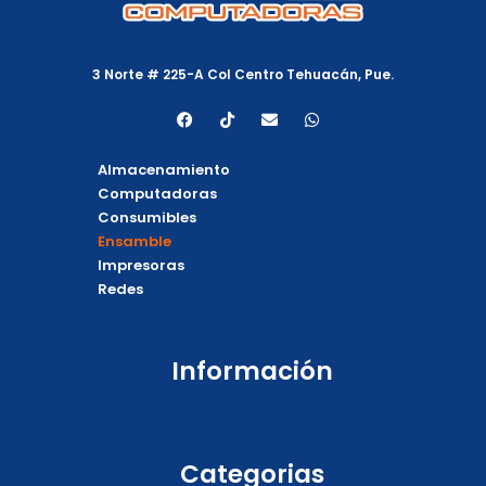
3 Norte # 225-A Col Centro Tehuacán, Pue.
F
T
E
W
a
i
n
h
c
k
v
a
e
t
e
t
Almacenamiento
b
o
l
s
o
k
o
a
Computadoras
o
p
p
Consumibles
k
e
p
Ensamble
Impresoras
Redes
Información
Categorias