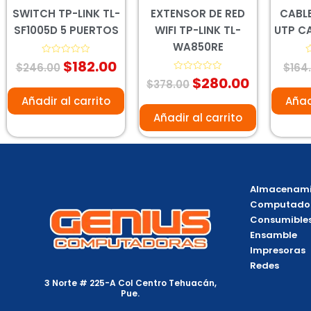
SWITCH TP-LINK TL-
EXTENSOR DE RED
CABL
SF1005D 5 PUERTOS
WIFI TP-LINK TL-
UTP C
WA850RE
$
182.00
Valorado
V
$
246.00
$
164
con
c
$
280.00
0
Valorado
0
$
378.00
de
con
d
5
0
5
Añadir al carrito
Añad
de
5
Añadir al carrito
Almacenami
Computado
Consumible
Ensamble
Impresoras
Redes
3 Norte # 225-A Col Centro Tehuacán,
Pue.