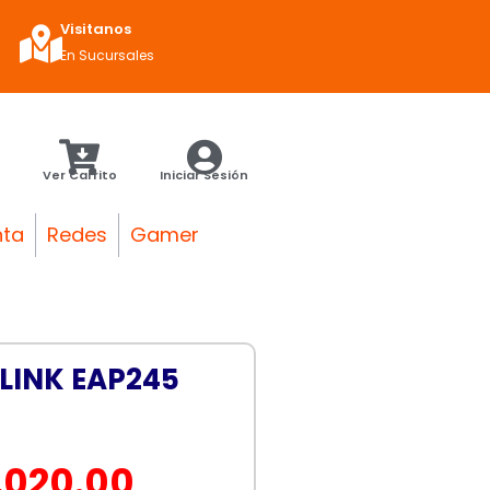
Visitanos
En Sucursales
Ver Carrito
Iniciar Sesión
nta
Redes
Gamer
LINK EAP245
El
,020.00