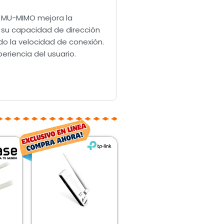
a MU-MIMO mejora la
a su capacidad de dirección
o la velocidad de conexión.
eriencia del usuario.
El
El
El
io
precio
precio
precio
inal
actual
original
actual
es:
era:
es:
00.
$21.00.
$269.00.
$199.00.