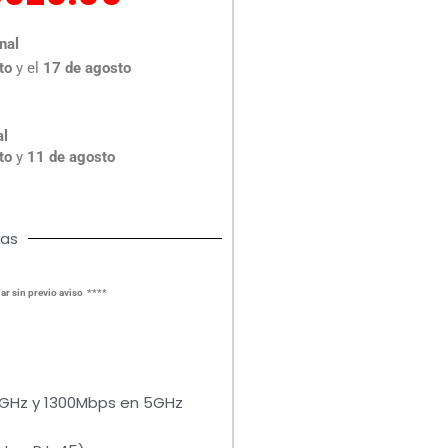
ecio
precio
iginal
actual
nal
a:
es:
to
y el
17 de agosto
,106.00.
$2,020.00.
al
to
y
11 de agosto
cas
ar sin previo aviso ****
GHz y 1300Mbps en 5GHz