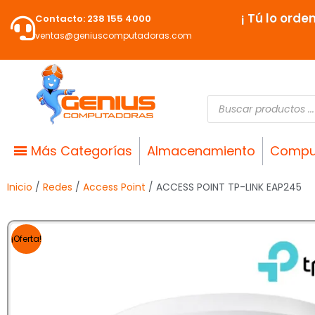
Ir
¡ Tú lo orde
Contacto: 238 155 4000
al
ventas@geniuscomputadoras.com
contenido
Búsqueda
de
productos
Más Categorías
Almacenamiento
Compu
Inicio
/
Redes
/
Access Point
/ ACCESS POINT TP-LINK EAP245
¡Oferta!