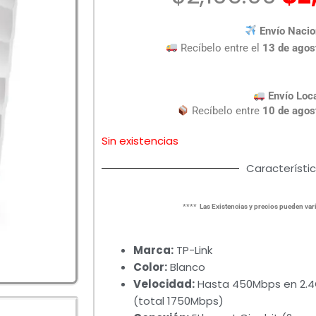
pr
or
Envío Nacio
er
Recíbelo entre el
13 de agos
$2
Envío Loc
Recíbelo entre
10 de agos
Sin existencias
Característi
**** Las Existencias y precios pueden vari
Marca:
TP-Link
Color:
Blanco
Velocidad:
Hasta 450Mbps en 2.4
(total 1750Mbps)