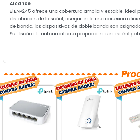
Alcance
El EAP245 ofrece una cobertura amplia y estable, ideal
distribución de la señal, asegurando una conexión efic
de banda, los dispositivos de doble banda son asignad
Su diseño de antena interna proporciona una señal pote
Pro
El
El
El
El
precio
precio
precio
precio
original
actual
original
actual
era:
es:
era:
es:
$246.00.
$182.00.
$378.00.
$280.00.