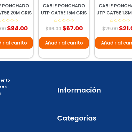
E PONCHADO
CABLE PONCHADO
CABLE PONC
AT5E 20M GRIS
UTP CAT5E 15M GRIS
UTP CAT5E 1.8M
$
94.00
$
67.00
$
21.
alorado
Valorado
Valorado
.00
$
116.00
$
29.00
on
con
con
0
0
e
de
de
5
5
ir al carrito
Añadir al carrito
Añadir al car
ento
ras
Información
s
Categorias