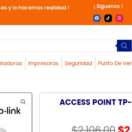
¡ Siguenos !
nas y lo hacemos realidad !
F
T
I
a
i
n
c
k
s
e
t
t
b
o
a
o
k
g
o
r
k
a
m
tadoras
Impresoras
Seguridad
Punto De Ve
ACCESS POINT TP-
El
$
2,106.00
$
2