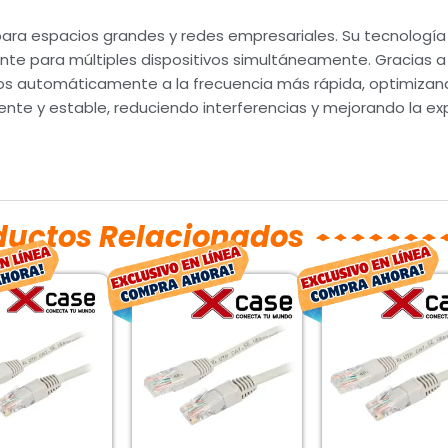
 para espacios grandes y redes empresariales. Su tecnologí
iente para múltiples dispositivos simultáneamente. Gracias 
os automáticamente a la frecuencia más rápida, optimizand
nte y estable, reduciendo interferencias y mejorando la exp
ductos Relacionados
El
El
El
El
El
precio
precio
precio
precio
prec
original
actual
original
actual
orig
era:
es:
era:
es:
era:
$164.00.
$94.00.
$116.00.
$67.00.
$29.