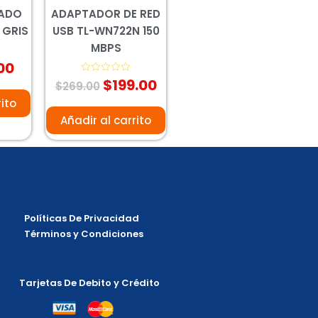
HADO
ADAPTADOR DE RED
 GRIS
USB TL-WN722N 150
MBPS
00
$
199.00
Valorado
$
269.00
con
0
rito
de
5
Añadir al carrito
Políticas De Privacidad
Términos y Condiciones
Tarjetas De Debito y Crédito