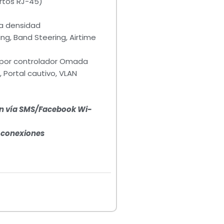
rtos RJ-45)
ta densidad
, Band Steering, Airtime
por controlador Omada
Portal cautivo, VLAN
ón vía SMS/Facebook Wi-
 conexiones