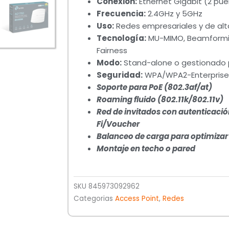
Conexión:
Ethernet Gigabit (2 pue
Frecuencia:
2.4GHz y 5GHz
Uso:
Redes empresariales y de al
Tecnología:
MU-MIMO, Beamforming
Fairness
Modo:
Stand-alone o gestionado 
Seguridad:
WPA/WPA2-Enterprise, 
Soporte para PoE (802.3af/at)
Roaming fluido (802.11k/802.11v)
Red de invitados con autenticaci
Fi/Voucher
Balanceo de carga para optimizar
Montaje en techo o pared
SKU
845973092962
Categorias
Access Point
,
Redes