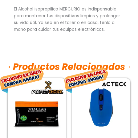
El Alcohol isopropilico MERCURIO es indispensable
para mantener tus dispositivos limpios y prolongar
su vida útil. Ya sea en el taller o en casa, tenlo a
mano para cuidar tus equipos electrónicos.
Productos Relacionados
El
El
El
El
precio
precio
precio
prec
original
actual
original
actu
era:
es:
era:
es:
$56.00.
$41.00.
$265.00.
$196