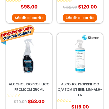
Valorado
$
98.00
Valorado
$
120.00
$
162.00
con
con
0
0
de
de
5
5
Añadir al carrito
Añadir al carrito
El
El
precio
precio
original
actual
era:
es:
$70.00.
$63.00.
ALCOHOL ISOPROPILICO
ALCOHOL ISOPRPILICO
PROLICOM 250ML
C/ATOM STEREN LIM-ALH-
LS
Valorado
$
63.00
$
70.00
con
0
Valorado
$
119.00
de
con