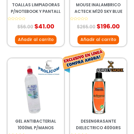
TOALLAS LIMPIADORAS
MOUSE INALAMBRICO
P/NOTEBOOK Y PANTALL
ACTECK M120 SKY BLUE
Valorado
$
41.00
Valorado
$
196.00
$
56.00
$
265.00
con
con
0
0
de
de
5
5
Añadir al carrito
Añadir al carrito
El
El
precio
prec
original
actu
era:
es:
$162.00.
$120
GEL ANTIBACTERIAL
DESENGRASANTE
1000ML P/MANOS
DIELECTRICO 400GRS