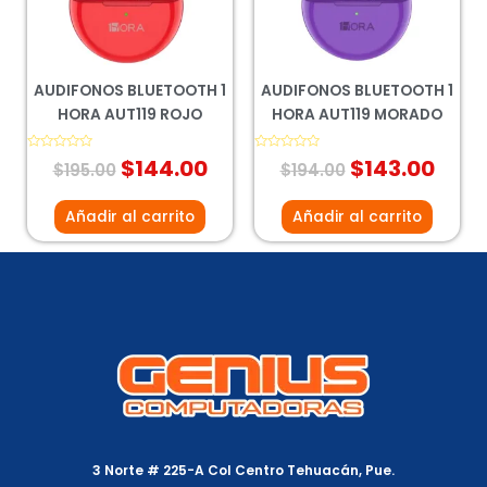
AUDIFONOS BLUETOOTH 1
AUDIFONOS BLUETOOTH 1
HORA AUT119 ROJO
HORA AUT119 MORADO
Valorado
$
144.00
Valorado
$
143.00
$
195.00
$
194.00
con
con
0
0
de
de
5
5
Añadir al carrito
Añadir al carrito
3 Norte # 225-A Col Centro Tehuacán, Pue.