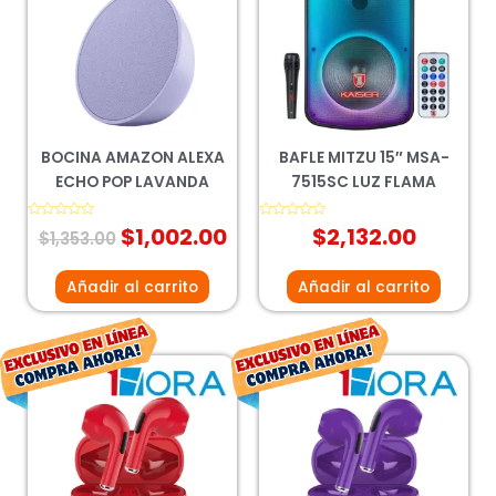
era:
es:
$1,353.00.
$1,002.00.
BOCINA AMAZON ALEXA
BAFLE MITZU 15″ MSA-
ECHO POP LAVANDA
7515SC LUZ FLAMA
Valorado
$
1,002.00
Valorado
$
2,132.00
$
1,353.00
con
con
0
0
de
de
5
5
Añadir al carrito
Añadir al carrito
El
El
El
El
precio
precio
precio
prec
original
actual
original
actu
era:
es:
era:
es:
$195.00.
$144.00.
$194.00.
$143