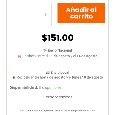
BOCINA
Añadir al
MITZU
18-
carrito
9205
MULTIMEDIA
PG
$
151.00
3.5ST
cantidad
Envío Nacional
Recíbelo entre el
11 de agosto
y el
14 de agosto
Envío Local
Recíbelo entre
hoy 7 de agosto
y el
lunes 10 de agosto
Disponibilidad:
11 disponibles
Características
**** Las Existencias y precios pueden variar sin previo aviso ****