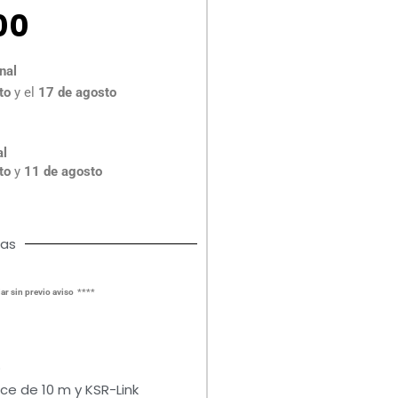
00
nal
to
y el
17 de agosto
al
to
y
11 de agosto
cas
ar sin previo aviso ****
O
ce de 10 m y KSR-Link