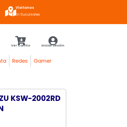
Visitanos
En Sucursales
Ver Carrito
Iniciar Sesión
nta
Redes
Gamer
TZU KSW-2002RD
N