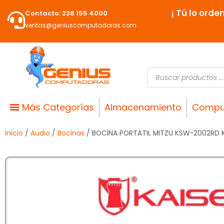
Ir
¡ Tú lo orde
Contacto: 238 155 4000
al
ventas@geniuscomputadoras.com
contenido
Búsqueda
de
productos
Más Categorías
Almacenamiento
Compu
Inicio
/
Audio
/
Bocinas
/ BOCINA PORTATIL MITZU KSW-2002RD K