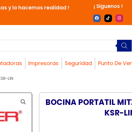
¡ Siguenos !
nas y lo hacemos realidad !
F
T
I
a
i
n
c
k
s
e
t
t
b
o
a
o
k
g
o
r
k
a
m
tadoras
Impresoras
Seguridad
Punto De Ve
SR-LIN
BOCINA PORTATIL MI
KSR-LI