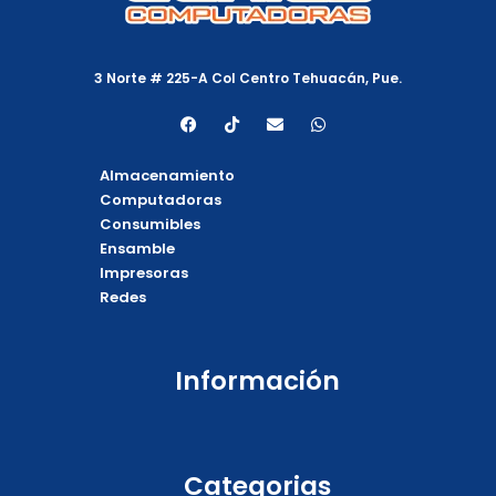
3 Norte # 225-A Col Centro Tehuacán, Pue.
F
T
E
W
a
i
n
h
c
k
v
a
e
t
e
t
Almacenamiento
b
o
l
s
o
k
o
a
Computadoras
o
p
p
Consumibles
k
e
p
Ensamble
Impresoras
Redes
Información
Categorias