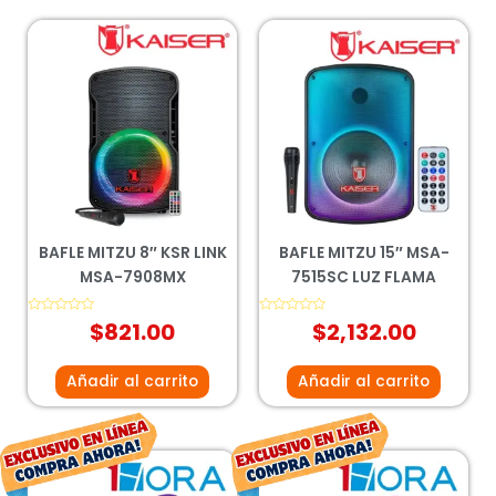
BAFLE MITZU 8″ KSR LINK
BAFLE MITZU 15″ MSA-
MSA-7908MX
7515SC LUZ FLAMA
Valorado
$
821.00
Valorado
$
2,132.00
con
con
0
0
de
de
5
5
Añadir al carrito
Añadir al carrito
El
El
El
El
precio
precio
precio
prec