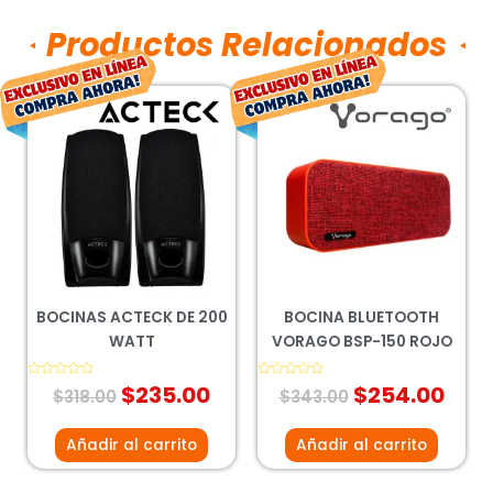
Productos Relacionados
El
El
El
El
precio
precio
precio
prec
original
actual
original
act
era:
es:
era:
es:
$318.00.
$235.00.
$343.00.
$254
BOCINAS ACTECK DE 200
BOCINA BLUETOOTH
WATT
VORAGO BSP-150 ROJO
Valorado
$
235.00
Valorado
$
254.00
$
318.00
$
343.00
con
con
0
0
de
de
5
5
Añadir al carrito
Añadir al carrito