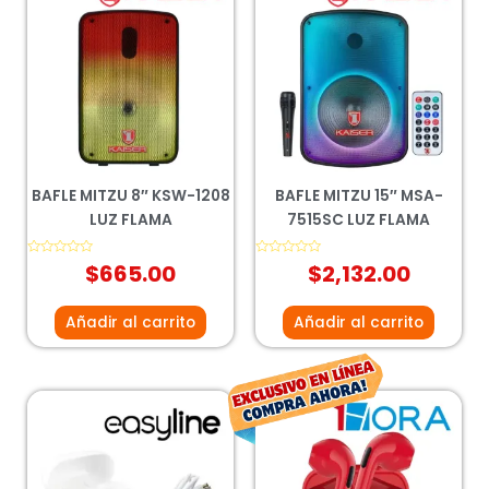
BAFLE MITZU 8″ KSW-1208
BAFLE MITZU 15″ MSA-
LUZ FLAMA
7515SC LUZ FLAMA
Valorado
$
665.00
Valorado
$
2,132.00
con
con
0
0
de
de
5
5
Añadir al carrito
Añadir al carrito
El
El
precio
prec
original
actu
era:
es: