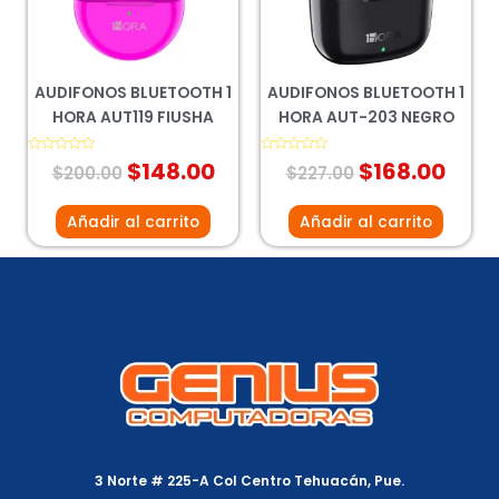
AUDIFONOS BLUETOOTH 1
AUDIFONOS BLUETOOTH 1
HORA AUT119 FIUSHA
HORA AUT-203 NEGRO
Valorado
$
148.00
Valorado
$
168.00
$
200.00
$
227.00
con
con
0
0
de
de
5
5
Añadir al carrito
Añadir al carrito
3 Norte # 225-A Col Centro Tehuacán, Pue.