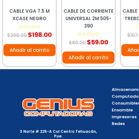
CABLE VGA 7.5 M
CABLE DE CORRIENTE
CABLE
XCASE NEGRO
UNIVERSAL 2M 505-
TREBO
390
$
198.00
Valorado
V
$
268.00
$
107
con
c
$
59.00
0
Valorado
0
$
80.00
de
con
d
5
0
5
Añadir al carrito
Añad
de
5
Añadir al carrito
Almacenami
Computado
Consumible
Ensamble
Impresoras
Redes
3 Norte # 225-A Col Centro Tehuacán,
Pue.