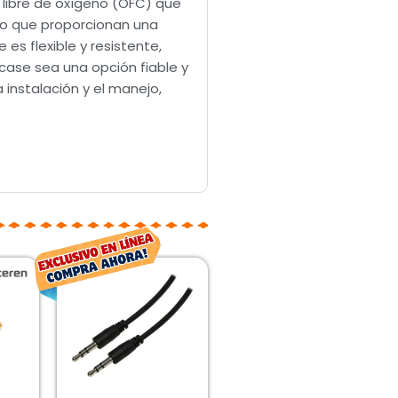
 libre de oxígeno (OFC) que
ro que proporcionan una
es flexible y resistente,
case sea una opción fiable y
 instalación y el manejo,
El
El
El
io
precio
precio
precio
inal
actual
original
actual
es:
era:
es:
00.
$24.00.
$36.00.
$26.00.