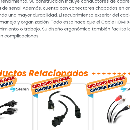
 rendimiento. Su construcción incluye conductores de cobre
a de señal. Además, cuenta con conectores chapados en o
o una mayor durabilidad. El recubrimiento exterior del cable 
 manejo y organización. Todo esto hace que el Cable HDMI X
nimiento o trabajo. Su diseño ergonómico también facilita la
in complicaciones.
ductos Relacionados
El
El
El
El
El
precio
precio
precio
precio
prec
original
actual
original
actual
orig
era:
es:
era:
es:
era:
$107.00.
$79.00.
$250.00.
$185.00.
$33.