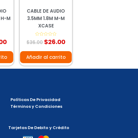
DIO
CABLE DE AUDIO
 H-M
3.5MM 1.8M M-M
XCASE
00
$
26.00
Valorado
$
36.00
con
0
de
5
rito
Añadir al carrito
Políticas De Privacidad
Términos y Condiciones
Tarjetas De Debito y Crédito