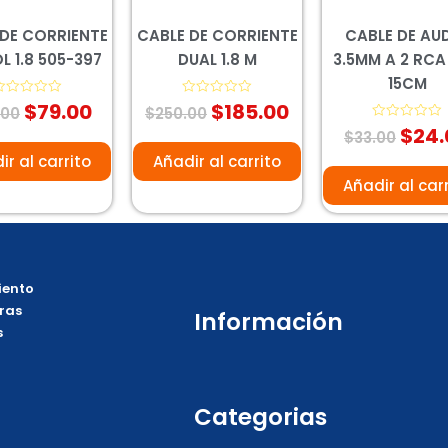
 DE CORRIENTE
CABLE DE CORRIENTE
CABLE DE AU
L 1.8 505-397
DUAL 1.8 M
3.5MM A 2 RCA
15CM
$
79.00
$
185.00
alorado
Valorado
.00
$
250.00
on
con
$
24.
0
Valorado
$
33.00
e
de
con
5
0
ir al carrito
Añadir al carrito
de
5
Añadir al car
ento
ras
Información
s
Categorias