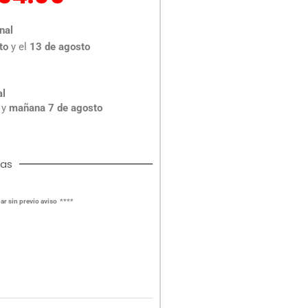
ecio
precio
iginal
actual
nal
a:
es:
to
y el
13 de agosto
51.00.
$334.00.
al
y
mañana 7 de agosto
cas
ar sin previo aviso ****