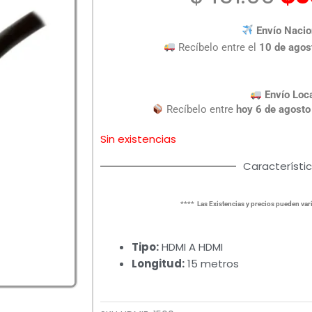
pr
or
Envío Nacio
er
Recíbelo entre el
10 de agos
$4
Envío Loc
Recíbelo entre
hoy 6 de agosto
Sin existencias
Característi
**** Las Existencias y precios pueden vari
Tipo:
HDMI A HDMI
Longitud:
15 metros