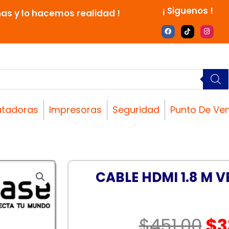
¡ Siguenos !
nas y lo hacemos realidad !
F
T
I
a
i
n
c
k
s
e
t
t
b
o
a
o
k
g
o
r
k
a
m
tadoras
Impresoras
Seguridad
Punto De Ve
CABLE HDMI 1.8 M V
El
$
451.00
$
3