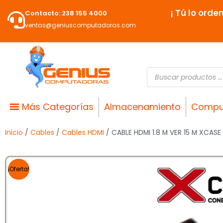
Ir
¡ Tú lo orde
Contacto: 238 155 4000
al
ventas@geniuscomputadoras.com
contenido
Búsqueda
de
productos
Más Categorías
Almacenamiento
Compu
Inicio
/
Cables
/
Cables HDMI
/ CABLE HDMI 1.8 M VER 15 M XCASE
¡Oferta!