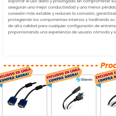
soportar el uso diario y prolongado sin comprometer su
aseguran una mejor conductividad y una menor pérdid
conexión más estable y reducen la corrosión, garantizand
protegiendo los componentes internos y facilitando su
de alta calidad para cualquier configuración de entrete
proporcionando una experiencia de usuario cómoda y s
Pro
El
El
El
El
precio
precio
precio
precio
original
actual
original
actual
era:
es:
era:
es:
$268.00.
$198.00.
$80.00.
$59.00.