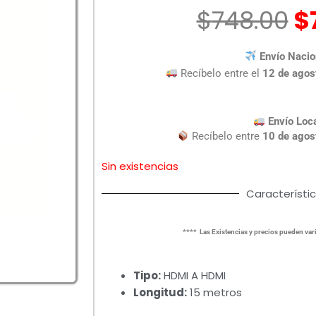
El
$
748.00
$
p
o
Envío Nacio
e
Recíbelo entre el
12 de agos
$
Envío Loc
Recíbelo entre
10 de agos
Sin existencias
Característi
**** Las Existencias y precios pueden vari
Tipo:
HDMI A HDMI
Longitud:
15 metros