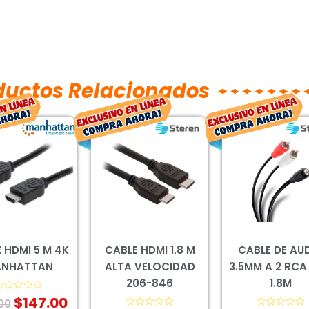
ductos Relacionados
El
El
El
El
El
precio
precio
precio
precio
prec
original
actual
original
actual
orig
era:
es:
era:
es:
era:
$199.00.
$147.00.
$80.00.
$59.00.
$41.
 HDMI 5 M 4K
CABLE HDMI 1.8 M
CABLE DE AU
NHATTAN
ALTA VELOCIDAD
3.5MM A 2 RCA
206-846
1.8M
$
147.00
alorado
00
on