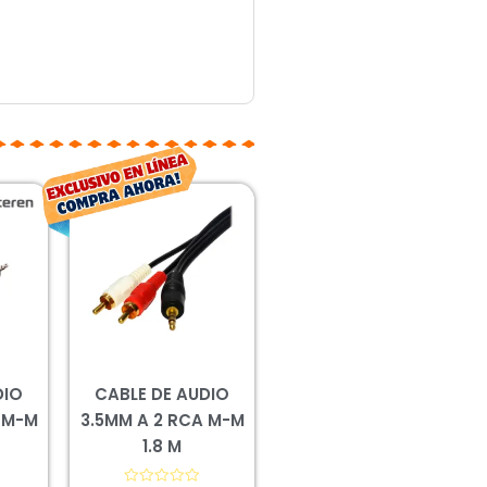
El
El
El
io
precio
precio
precio
inal
actual
original
actual
es:
era:
es:
00.
$30.00.
$48.00.
$35.00.
DIO
CABLE DE AUDIO
 M-M
3.5MM A 2 RCA M-M
1.8 M