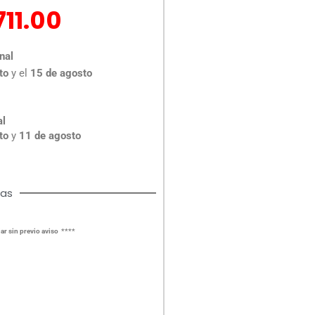
El
711.00
recio
precio
riginal
actual
nal
ra:
es:
to
y el
15 de agosto
748.00.
$711.00.
al
to
y
11 de agosto
cas
ar sin previo aviso ****