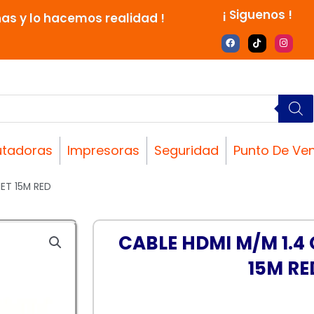
¡ Siguenos !
nas y lo hacemos realidad !
F
T
I
a
i
n
c
k
s
e
t
t
b
o
a
o
k
g
o
r
k
a
m
tadoras
Impresoras
Seguridad
Punto De Ve
ET 15M RED
CABLE HDMI M/M 1.4
15M RE