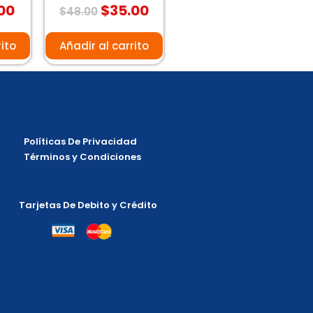
00
$
35.00
Valorado
$
48.00
con
0
de
5
rito
Añadir al carrito
Políticas De Privacidad
Términos y Condiciones
Tarjetas De Debito y Crédito