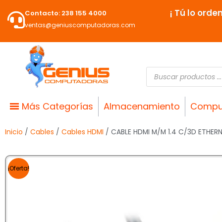
Ir
¡ Tú lo orde
Contacto: 238 155 4000
al
ventas@geniuscomputadoras.com
contenido
Búsqueda
de
productos
Más Categorías
Almacenamiento
Compu
Inicio
/
Cables
/
Cables HDMI
/ CABLE HDMI M/M 1.4 C/3D ETHERN
¡Oferta!