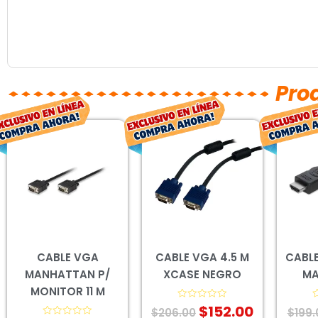
Pro
El
El
El
El
precio
precio
precio
precio
original
actual
original
actual
era:
es:
era:
es:
$901.00.
$667.00.
$206.00.
$152.00.
CABLE VGA
CABLE VGA 4.5 M
CABLE
MANHATTAN P/
XCASE NEGRO
MA
MONITOR 11 M
$
152.00
Valorado
V
$
206.00
$
199.
con
c