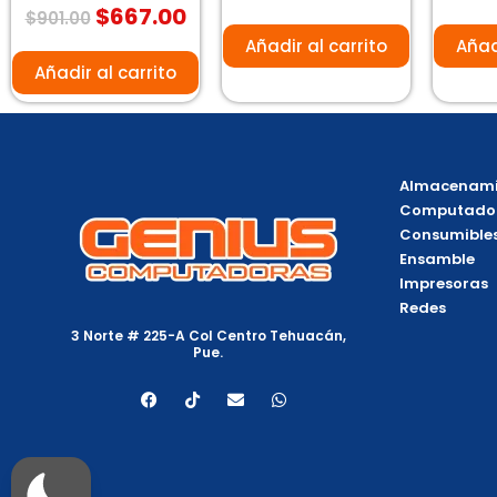
$
667.00
Valorado
0
0
$
901.00
con
de
d
0
5
5
Añadir al carrito
Añad
de
5
Añadir al carrito
Almacenami
Computado
Consumible
Ensamble
Impresoras
Redes
3 Norte # 225-A Col Centro Tehuacán,
Pue.
F
T
E
W
a
i
n
h
c
k
v
a
e
t
e
t
b
o
l
s
o
k
o
a
o
p
p