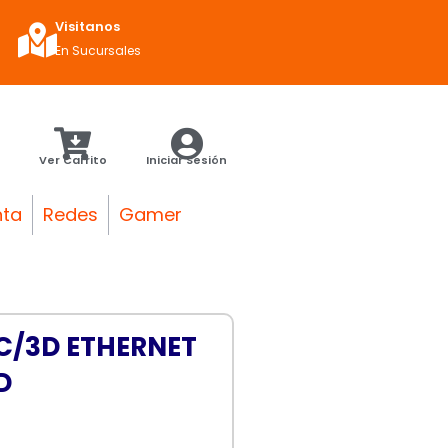
Visitanos
En Sucursales
Ver Carrito
Iniciar Sesión
nta
Redes
Gamer
 C/3D ETHERNET
D