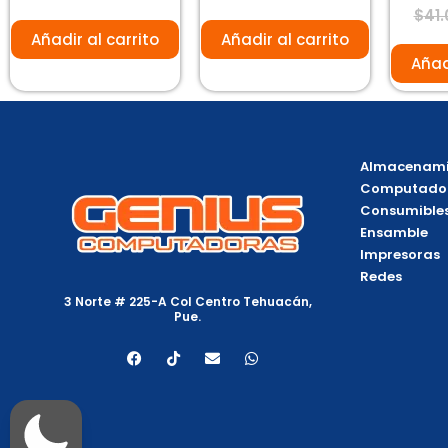
0
0
V
$
41.
de
de
c
5
5
0
Añadir al carrito
Añadir al carrito
d
5
Añad
Almacenami
Computado
Consumible
Ensamble
Impresoras
Redes
3 Norte # 225-A Col Centro Tehuacán,
Pue.
F
T
E
W
a
i
n
h
c
k
v
a
e
t
e
t
b
o
l
s
o
k
o
a
o
p
p