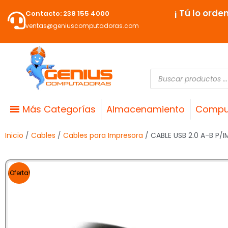
Ir
¡ Tú lo orde
Contacto: 238 155 4000
al
ventas@geniuscomputadoras.com
contenido
Búsqueda
de
productos
Más Categorías
Almacenamiento
Compu
Inicio
/
Cables
/
Cables para Impresora
/ CABLE USB 2.0 A-B P/
¡Oferta!