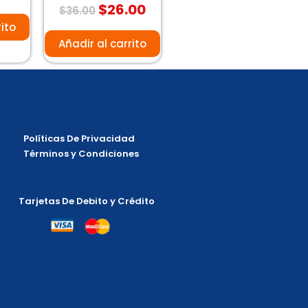
$
26.00
Valorado
$
36.00
con
0
rito
de
5
Añadir al carrito
Políticas De Privacidad
Términos y Condiciones
Tarjetas De Debito y Crédito