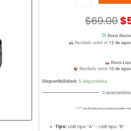
2.0
A-
B
$
69.00
$
P/IMPRESORA
4.5
Envío Nacio
M
Recíbelo entre el
12 de agos
cantidad
Envío Loc
Recíbelo entre
10 de agos
Disponibilidad:
5 disponibles
Característi
**** Las Existencias y precios pueden vari
Tipo:
USB tipo “A” – USB tipo “B”