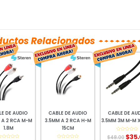
ductos Relacionados
El
El
El
El
El
precio
precio
precio
precio
prec
original
actual
original
actual
orig
era:
es:
era:
es:
era:
$41.00.
$30.00.
$33.00.
$24.00.
$48.
LE DE AUDIO
CABLE DE AUDIO
CABLE DE AU
 A 2 RCA M-M
3.5MM A 2 RCA H-M
3.5MM 3M M-M 
1.8M
15CM
$
35
Valorado
$
48.00
con