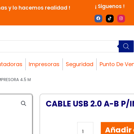
¡ Siguenos !
nas y lo hacemos realidad !
F
T
I
a
i
n
c
k
s
e
t
t
b
o
a
o
k
g
o
r
k
a
m
tadoras
Impresoras
Seguridad
Punto De Ve
IMPRESORA 4.5 M
CABLE USB 2.0 A-B P/
CABLE
Añadir 
USB