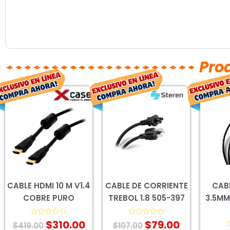
Pro
El
El
El
El
precio
precio
precio
precio
original
actual
original
actual
era:
es:
era:
es:
$419.00.
$310.00.
$107.00.
$79.00.
CABLE HDMI 10 M V1.4
CABLE DE CORRIENTE
CAB
COBRE PURO
TREBOL 1.8 505-397
3.5MM
$
310.00
$
79.00
Valorado
Valorado
$
419.00
$
107.00
con
con