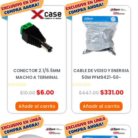
El
El
El
El
precio
precio
precio
prec
original
actual
original
actu
era:
es:
era:
es:
$10.00.
$6.00.
$447.00.
$331
CONECTOR 2.1/5.5MM
CABLE DE VIDEO Y ENERGIA
MACHO A TERMINAL
50M PFM9421-50-
Valorado
$
6.00
Valorado
$
331.00
$
10.00
$
447.00
con
con
0
0
de
de
5
5
Añadir al carrito
Añadir al carrito
El
El
El
El
precio
precio
precio
prec