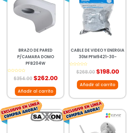
original
actual
original
actu
era:
es:
era:
es:
$354.00.
$262.00.
$268.00.
$198
BRAZO DE PARED
CABLE DE VIDEO Y ENERGIA
P/CAMARA DOMO
30M PFM9421-30-
PFB204W
Valorado
$
198.00
$
268.00
con
Valorado
$
262.00
0
$
354.00
con
de
0
5
Añadir al carrito
de
5
Añadir al carrito
El
El
El
El
precio
precio
precio
prec
original
actual
original
act