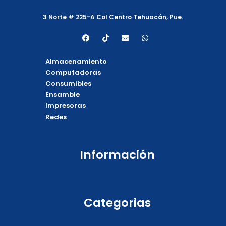
3 Norte # 225-A Col Centro Tehuacán, Pue.
F
T
E
W
a
i
n
h
c
k
v
a
e
t
e
t
Almacenamiento
b
o
l
s
o
k
o
a
Computadoras
o
p
p
Consumibles
k
e
p
Ensamble
Impresoras
Redes
Información
Categorias