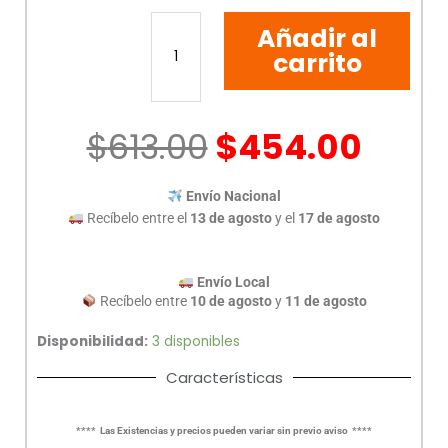
CAMARA
Añadir al
DAHUA
2MPX
carrito
HAC-
HDW1209TLQNA-
LED-
$
613.00
$
454.00
028
cantidad
Envío Nacional
Recíbelo entre el
13 de agosto
y el
17 de agosto
Envío Local
Recíbelo entre
10 de agosto
y
11 de agosto
Disponibilidad:
3 disponibles
Características
**** Las Existencias y precios pueden variar sin previo aviso ****