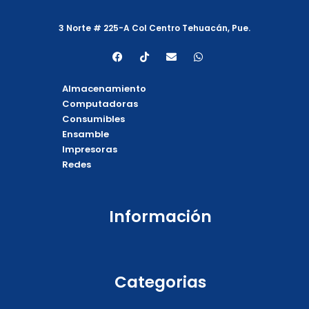
3 Norte # 225-A Col Centro Tehuacán, Pue.
F
T
E
W
a
i
n
h
c
k
v
a
e
t
e
t
Almacenamiento
b
o
l
s
o
k
o
a
Computadoras
o
p
p
Consumibles
k
e
p
Ensamble
Impresoras
Redes
Información
Categorias