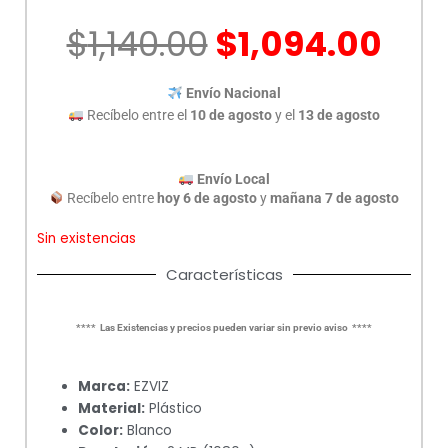
El
El
$
1,140.00
$
1,094.00
precio
pre
original
act
Envío Nacional
era:
es:
Recíbelo entre el
10 de agosto
y el
13 de agosto
$1,140.00.
$1,
Envío Local
Recíbelo entre
hoy 6 de agosto
y
mañana 7 de agosto
Sin existencias
Características
**** Las Existencias y precios pueden variar sin previo aviso ****
Marca:
EZVIZ
Material:
Plástico
Color:
Blanco