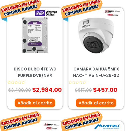
El
El
El
El
precio
precio
precio
prec
original
actual
original
actu
era:
es:
era:
es:
$3,489.00.
$2,984.00.
$617.00.
$457
DISCO DURO 4TB WD
CAMARA DAHUA 5MPX
PURPLE DVR/NVR
HAC-T1A51N-U-28-S2
Valorado
$
2,984.00
Valorado
$
457.00
$
3,489.00
$
617.00
con
con
0
0
de
de
5
5
Añadir al carrito
Añadir al carrito
El
El
El
El