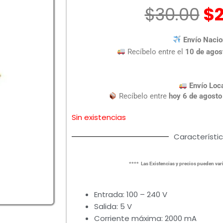
El
$
30.00
$
pr
or
Envío Nacio
er
Recíbelo entre el
10 de agos
$3
Envío Loc
Recíbelo entre
hoy 6 de agosto
Sin existencias
Característi
**** Las Existencias y precios pueden vari
Entrada: 100 – 240 V
Salida: 5 V
Corriente máxima: 2000 mA