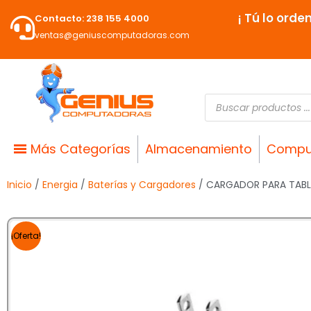
Ir
¡ Tú lo orde
Contacto: 238 155 4000
al
ventas@geniuscomputadoras.com
contenido
Búsqueda
de
productos
Más Categorías
Almacenamiento
Compu
Inicio
/
Energia
/
Baterías y Cargadores
/ CARGADOR PARA TABL
¡Oferta!