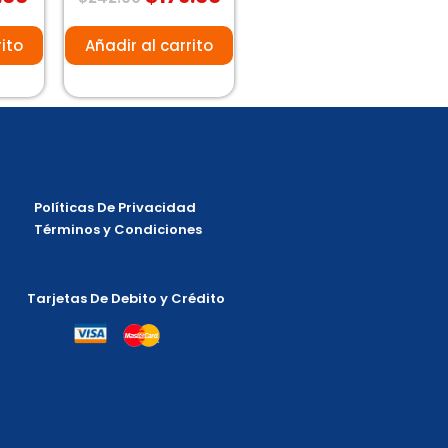
con
0
de
5
rito
Añadir al carrito
Políticas De Privacidad
Términos y Condiciones
Tarjetas De Debito y Crédito