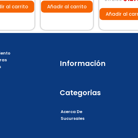
e
de
con
5
0
ir al carrito
Añadir al carrito
de
5
Añadir al car
ento
ras
Información
s
Categorias
Acerca De
Sucursales