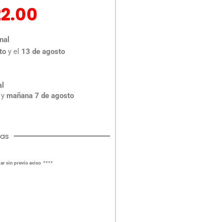
El
22.00
ecio
precio
iginal
actual
nal
a:
es:
to
y el
13 de agosto
0.00.
$22.00.
al
y
mañana 7 de agosto
cas
ar sin previo aviso ****