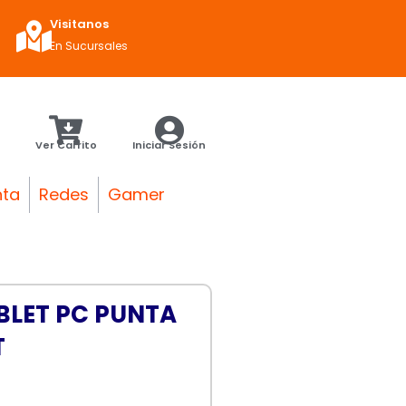
Visitanos
En Sucursales
Ver Carrito
Iniciar Sesión
nta
Redes
Gamer
LET PC PUNTA
T