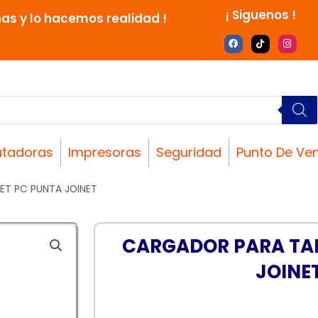
¡ Siguenos !
nas y lo hacemos realidad !
F
T
I
a
i
n
c
k
s
e
t
t
b
o
a
o
k
g
o
r
k
a
m
tadoras
Impresoras
Seguridad
Punto De Ve
ET PC PUNTA JOINET
CARGADOR PARA TAB
JOINE