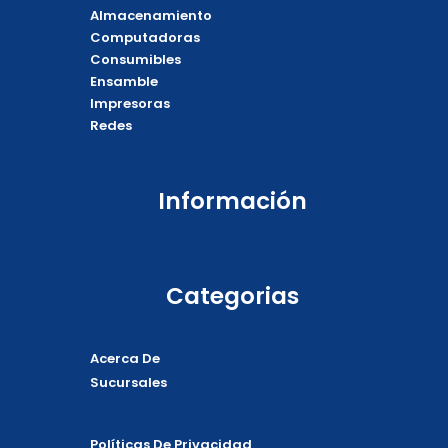
e
t
e
t
Almacenamiento
b
o
l
s
o
k
o
a
Computadoras
o
p
p
Consumibles
k
e
p
Ensamble
Impresoras
Redes
Información
Categorias
Acerca De
Sucursales
Políticas De Privacidad