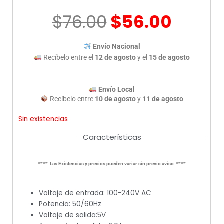
El
El
$
76.00
$
56.00
precio
preci
original
actua
Envío Nacional
era:
es:
Recíbelo entre el
12 de agosto
y el
15 de agosto
$76.00.
$56.0
Envío Local
Recíbelo entre
10 de agosto
y
11 de agosto
Sin existencias
Características
**** Las Existencias y precios pueden variar sin previo aviso ****
Voltaje de entrada: 100-240V AC
Potencia: 50/60Hz
Voltaje de salida:5V