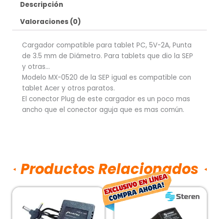
Descripción
Valoraciones (0)
Cargador compatible para tablet PC, 5V-2A, Punta
de 3.5 mm de Diámetro. Para tablets que dio la SEP
y otras…
Modelo MX-0520 de la SEP igual es compatible con
tablet Acer y otros paratos.
El conector Plug de este cargador es un poco mas
ancho que el conector aguja que es mas común.
Productos Relacionados
El
El
precio
prec
original
actu