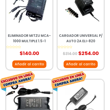
era:
es:
$314.00.
$254
ELIMINADOR MITZU MCA-
CARGADOR UNIVERSAL P/
1000 MULTIPLE 1.5-1
AUTO 2A ELI-820
Valorado
$
140.00
Valorado
$
254.00
$
314.00
con
con
0
0
de
de
5
5
Añadir al carrito
Añadir al carrito
El
El
El
El
precio
precio
precio
prec
original
actual
original
actu
era:
es:
era:
es:
$276.00.
$186.00.
$275.00.
$203