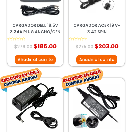
CARGADOR DELL 19.5V
CARGADOR ACER 19 V-
3.34A PLUG ANCHO/CEN
3.42 SPIN
Valorado
$
186.00
Valorado
$
203.00
$
276.00
$
275.00
con
con
0
0
de
de
5
5
Añadir al carrito
Añadir al carrito
El
El
El
El
precio
precio
precio
prec
original
actual
original
actu
era:
es:
era:
es:
$273.00.
$202.00.
$272.00.
$201