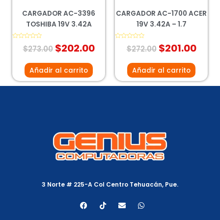
CARGADOR AC-3396
CARGADOR AC-1700 ACER
TOSHIBA 19V 3.42A
19V 3.42A – 1.7
Valorado
$
202.00
Valorado
$
201.00
$
273.00
$
272.00
con
con
0
0
de
de
5
5
Añadir al carrito
Añadir al carrito
3 Norte # 225-A Col Centro Tehuacán, Pue.
F
T
E
W
a
i
n
h
c
k
v
a