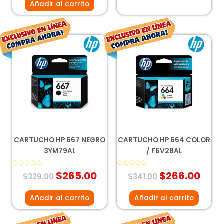
Añadir al carrito
El
El
El
El
precio
precio
precio
prec
original
actual
original
actu
era:
es:
era:
es:
$329.00.
$265.00.
$341.00.
$266
CARTUCHO HP 667 NEGRO
CARTUCHO HP 664 COLOR
3YM79AL
/ F6V28AL
Valorado
$
265.00
Valorado
$
266.00
$
329.00
$
341.00
con
con
0
0
de
de
5
5
Añadir al carrito
Añadir al carrito