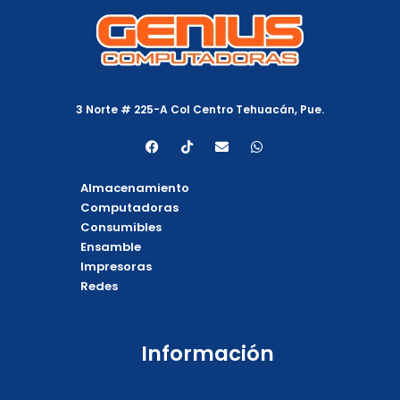
3 Norte # 225-A Col Centro Tehuacán, Pue.
F
T
E
W
a
i
n
h
c
k
v
a
e
t
e
t
Almacenamiento
b
o
l
s
o
k
o
a
Computadoras
o
p
p
Consumibles
k
e
p
Ensamble
Impresoras
Redes
Información