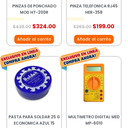
PINZAS DE PONCHADO
PINZA TELEFONICA RJ45
MOD HT-200R
HER-358
Valorado
$
324.00
Valorado
$
199.00
$
438.00
$
269.00
con
con
0
0
de
de
5
5
Añadir al carrito
Añadir al carrito
El
El
El
El
precio
precio
precio
prec
original
actual
original
actu
era:
es:
era:
es:
$28.00.
$17.00.
$122.00.
$90.0
PASTA PARA SOLDAR 25 G
MULTIMETRO DIGITAL MED
ECONOMICA AZUL 15
MP-6010