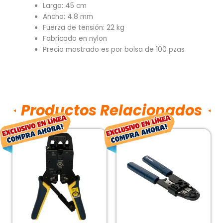
Largo: 45 cm
Ancho: 4.8 mm
Fuerza de tensión: 22 kg
Fabricado en nylon
Precio mostrado es por bolsa de 100 pzas
Productos Relacionados
El
El
El
El
precio
precio
precio
prec
original
actual
original
actu
era:
es:
era:
es:
$438.00.
$324.00.
$269.00.
$199