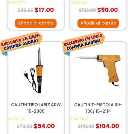
Valorado
$
17.00
Valorado
$
90.00
$
28.00
$
122.00
con
con
0
0
de
de
5
5
Añadir al carrito
Añadir al carrito
El
El
El
El
precio
precio
precio
prec
original
actual
original
actu
era:
es:
era:
es:
$73.00.
$54.00.
$141.00.
$104
CAUTIN TIPO LAPIZ 40W
CAUTIN T-PISTOLA 30-
15-2085
130/ 15-2114
Valorado
$
54.00
Valorado
$
104.00
$
73.00
$
141.00
con
con
0
0
de
de