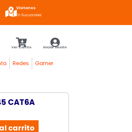
Visitanos
En Sucursales
Ver Carrito
Iniciar Sesión
nta
Redes
Gamer
45 CAT6A
al carrito