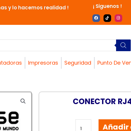
¡ Siguenos !
nas y lo hacemos realidad !
F
T
I
a
i
n
c
k
s
e
t
t
b
o
a
o
k
g
o
r
k
a
m
tadoras
Impresoras
Seguridad
Punto De Ve
CONECTOR RJ
CONECTOR
Añadir 
RJ45