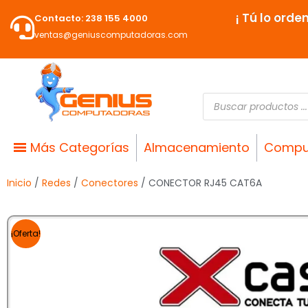
Ir
¡ Tú lo orde
Contacto: 238 155 4000
al
ventas@geniuscomputadoras.com
contenido
Búsqueda
de
productos
Más Categorías
Almacenamiento
Compu
Inicio
/
Redes
/
Conectores
/ CONECTOR RJ45 CAT6A
¡Oferta!