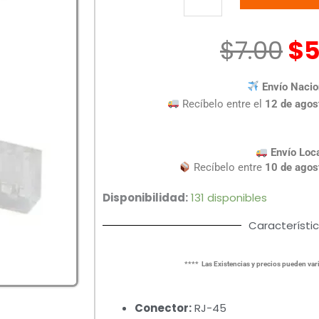
CAT6A
cantidad
$
7.00
$
5
Envío Nacio
Recíbelo entre el
12 de agos
Envío Loc
Recíbelo entre
10 de agos
Disponibilidad:
131 disponibles
Característi
**** Las Existencias y precios pueden vari
Conector:
RJ-45