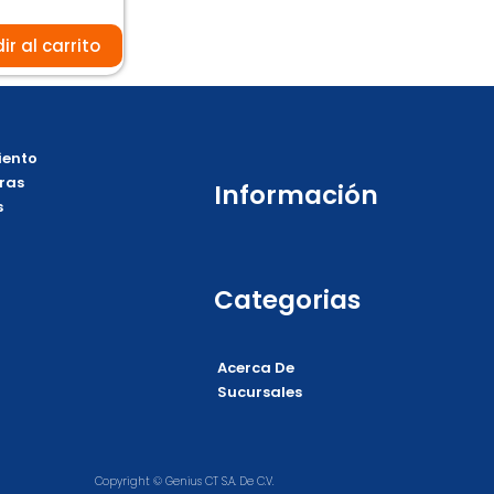
e
ir al carrito
ento
ras
Información
s
Categorias
Acerca De
Sucursales
Copyright © Genius CT S.A. De C.V.