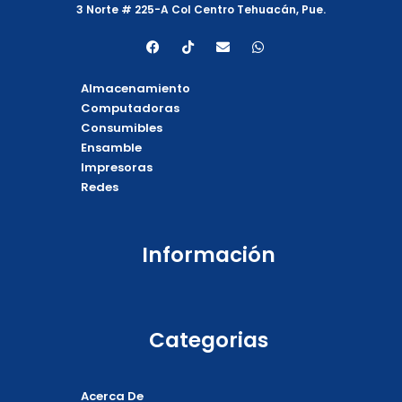
3 Norte # 225-A Col Centro Tehuacán, Pue.
F
T
E
W
a
i
n
h
c
k
v
a
e
t
e
t
Almacenamiento
b
o
l
s
o
k
o
a
Computadoras
o
p
p
Consumibles
k
e
p
Ensamble
Impresoras
Redes
Información
Categorias
Acerca De