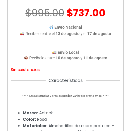
El
El
$
995.00
$
737.00
precio
prec
original
actu
Envío Nacional
era:
es:
Recíbelo entre el
13 de agosto
y el
17 de agosto
$995.00.
$737
Envío Local
Recíbelo entre
10 de agosto
y
11 de agosto
Sin existencias
Características
**** Las Existencias y precios pueden variar sin previo aviso ****
Marca:
Acteck
Color:
Rosa
Materiales:
Almohadillas de cuero proteico +