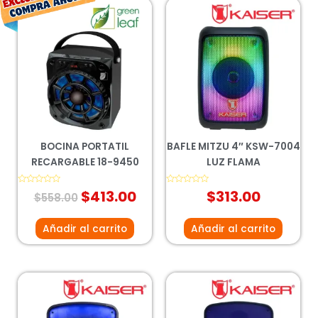
El
El
precio
precio
original
actual
era:
es:
$558.00.
$413.00.
BOCINA PORTATIL
BAFLE MITZU 4″ KSW-7004
RECARGABLE 18-9450
LUZ FLAMA
Valorado
$
413.00
Valorado
$
313.00
$
558.00
con
con
0
0
de
de
5
5
Añadir al carrito
Añadir al carrito