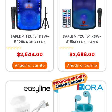
BAFLE MITZU 15″ KSW-
BAFLE MITZU 15″ KSW-
5020R ROBOT LUZ
4115MX LUZ FLAMA
Valorado
$
2,644.00
Valorado
$
2,688.00
con
con
0
0
de
de
5
5
Añadir al carrito
Añadir al carrito
El
El
precio
prec
original
actu
era:
es:
$199.00.
$147