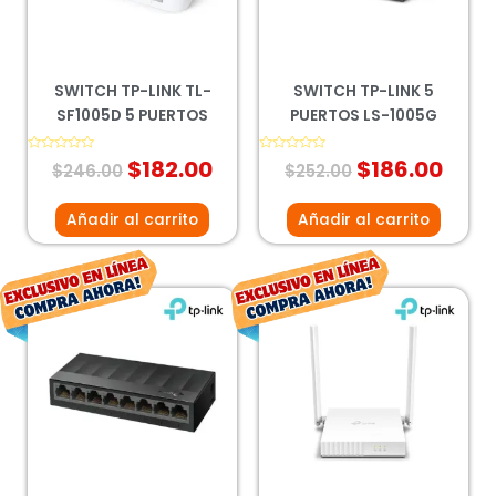
SWITCH TP-LINK TL-
SWITCH TP-LINK 5
SF1005D 5 PUERTOS
PUERTOS LS-1005G
Valorado
$
182.00
Valorado
$
186.00
$
246.00
$
252.00
con
con
0
0
de
de
5
5
Añadir al carrito
Añadir al carrito
El
El
El
El
precio
precio
precio
prec
original
actual
original
act
era:
es:
era:
es:
$408.00.
$384.00.
$404.00.
$299