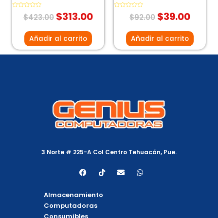
Valorado
$
313.00
Valorado
$
39.00
$
423.00
$
92.00
con
con
0
0
de
de
5
5
Añadir al carrito
Añadir al carrito
3 Norte # 225-A Col Centro Tehuacán, Pue.
F
T
E
W
a
i
n
h
c
k
v
a
e
t
e
t
Almacenamiento
b
o
l
s
o
k
o
a
Computadoras
o
p
p
Consumibles