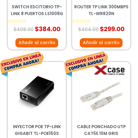
SWITCH ESCITORIO TP-
ROUTER TP LINK 300MBPS
LINK 8 PUERTOS LS1008G
TL-WR820N
Valorado
$
384.00
Valorado
$
299.00
$
408.00
$
404.00
con
con
0
0
de
de
5
5
Añadir al carrito
Añadir al carrito
El
El
El
El
precio
precio
precio
preci
original
actual
original
actua
era:
es:
era:
es:
$423.00.
$313.00.
$92.00.
$39.0
INYECTOR POE TP-LINK
CABLE PONCHADO UTP
GIGABIT TL-POE150S
CAT5E 10M GRIS