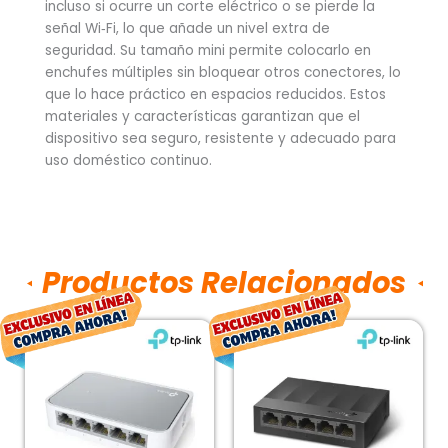
incluso si ocurre un corte eléctrico o se pierde la
señal Wi‑Fi, lo que añade un nivel extra de
seguridad. Su tamaño mini permite colocarlo en
enchufes múltiples sin bloquear otros conectores, lo
que lo hace práctico en espacios reducidos. Estos
materiales y características garantizan que el
dispositivo sea seguro, resistente y adecuado para
uso doméstico continuo.
Productos Relacionados
El
El
El
El
precio
precio
precio
prec
original
actual
original
actu
era:
es:
era:
es:
$246.00.
$182.00.
$252.00.
$186