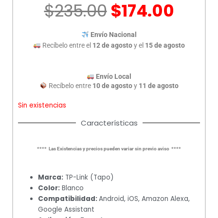
El
El
$
235.00
$
174.00
precio
prec
original
actu
Envío Nacional
era:
es:
Recíbelo entre el
12 de agosto
y el
15 de agosto
$235.00.
$174.
Envío Local
Recíbelo entre
10 de agosto
y
11 de agosto
Sin existencias
Características
**** Las Existencias y precios pueden variar sin previo aviso ****
Marca:
TP-Link (Tapo)
Color:
Blanco
Compatibilidad:
Android, iOS, Amazon Alexa,
Google Assistant