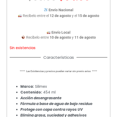
precio
preci
original
actua
Envío Nacional
era:
es:
Recíbelo entre el
12 de agosto
y el
15 de agosto
$98.00.
$94.0
Envío Local
Recíbelo entre
10 de agosto
y
11 de agosto
Sin existencias
Características
**** Las Existencias y precios pueden variar sin previo aviso ****
Marca:
Silimex
Contenido:
454 ml
Acción desengrasante
Fórmula a base de agua de bajo residuo
Protege con capa contra rayos UV
Elimina grasa, suciedad y adhesivos