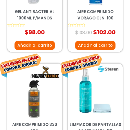
GEL ANTIBACTERIAL
AIRE COMPRIMIDO
1000ML P/MANOS
VORAGO CLN-100
Valorado
$
98.00
Valorado
$
102.00
$
138.00
con
con
0
0
de
de
5
5
Añadir al carrito
Añadir al carrito
El
El
El
El
precio
precio
precio
preci
original
actual
original
actua
era:
es:
era:
es:
$104.00.
$77.00.
$121.00.
$89.0
AIRE COMPRIMIDO 330
LIMPIADOR DE PANTALLAS