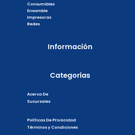
o
p
p
Consumibles
k
e
p
Ensamble
Impresoras
Redes
Información
Categorias
Acerca De
Sucursales
Políticas De Privacidad
Términos y Condiciones