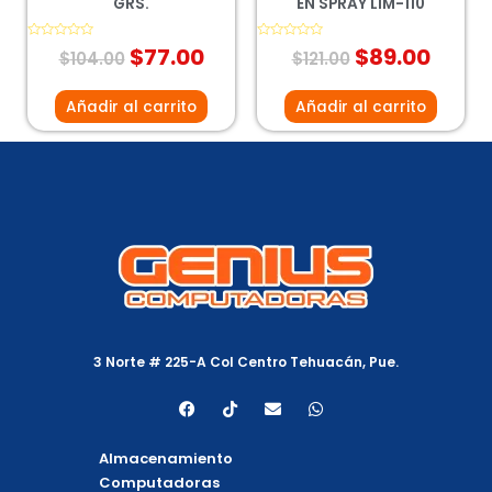
GRS.
EN SPRAY LIM-110
Valorado
$
77.00
Valorado
$
89.00
$
104.00
$
121.00
con
con
0
0
de
de
5
5
Añadir al carrito
Añadir al carrito
3 Norte # 225-A Col Centro Tehuacán, Pue.
F
T
E
W
a
i
n
h
c
k
v
a
e
t
e
t
Almacenamiento
b
o
l
s
o
k
o
a
Computadoras