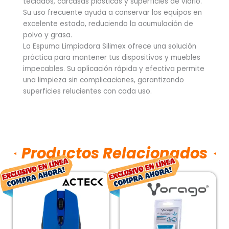
teclados, carcasas plásticas y superficies de vidrio.
Su uso frecuente ayuda a conservar los equipos en
excelente estado, reduciendo la acumulación de
polvo y grasa.
La Espuma Limpiadora Silimex ofrece una solución
práctica para mantener tus dispositivos y muebles
impecables. Su aplicación rápida y efectiva permite
una limpieza sin complicaciones, garantizando
superficies relucientes con cada uso.
Productos Relacionados
El
El
El
El
precio
precio
precio
preci
original
actual
original
actua
era:
es:
era:
es: