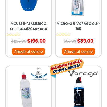
$265.00.
$196.00.
$53.00.
$39.0
MOUSE INALAMBRICO
MICRO-GEL VORAGO CLN-
ACTECK M120 SKY BLUE
105
Valorado
$
196.00
Valorado
$
39.00
$
265.00
$
53.00
con
con
0
0
de
de
5
5
Añadir al carrito
Añadir al carrito
El
El
precio
prec
original
actu
era:
es:
$138.00.
$102