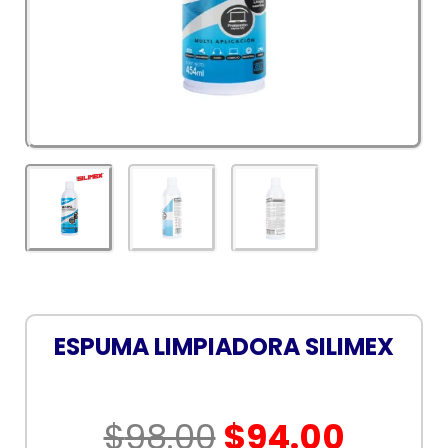
ESPUMA LIMPIADORA SILIMEX
El
El
$
98.00
$
94.00