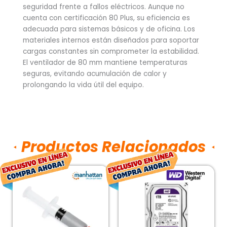
seguridad frente a fallos eléctricos. Aunque no
cuenta con certificación 80 Plus, su eficiencia es
adecuada para sistemas básicos y de oficina. Los
materiales internos están diseñados para soportar
cargas constantes sin comprometer la estabilidad.
El ventilador de 80 mm mantiene temperaturas
seguras, evitando acumulación de calor y
prolongando la vida útil del equipo.
Productos Relacionados
El
El
El
El
precio
precio
precio
pre
original
actual
original
act
era:
es:
era:
es:
$62.00.
$42.00.
$1,336.00.
$1,