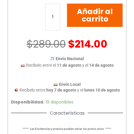
FUENTE
Añadir al
DE
PODER
carrito
ACTECK
500W
FT500B
$
289.00
$
214.00
AC-
938150
cantidad
Envío Nacional
Recíbelo entre el
11 de agosto
y el
14 de agosto
Envío Local
Recíbelo entre
hoy 7 de agosto
y el
lunes 10 de agosto
Disponibilidad:
19 disponibles
Características
**** Las Existencias y precios pueden variar sin previo aviso ****