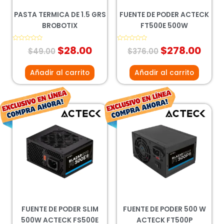
PASTA TERMICA DE 1.5 GRS
FUENTE DE PODER ACTECK
BROBOTIX
FT500E 500W
Valorado
$
28.00
Valorado
$
278.00
$
49.00
$
376.00
con
con
0
0
de
de
5
5
Añadir al carrito
Añadir al carrito
El
El
El
El
precio
precio
precio
prec
original
actual
original
actu
era:
es:
era:
es:
$443.00.
$328.00.
$319.00.
$236
FUENTE DE PODER SLIM
FUENTE DE PODER 500 W
500W ACTECK FS500E
ACTECK FT500P