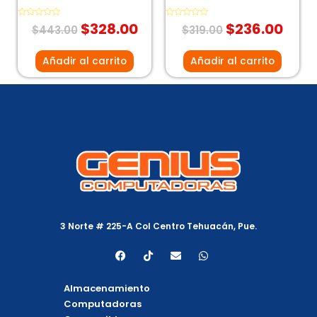
Valorado
$
328.00
Valorado
$
236.00
$
443.00
$
319.00
con
con
0
0
de
de
5
5
Añadir al carrito
Añadir al carrito
3 Norte # 225-A Col Centro Tehuacán, Pue.
F
T
E
W
a
i
n
h
c
k
v
a
e
t
e
t
Almacenamiento
b
o
l
s
o
k
o
a
Computadoras
o
p
p