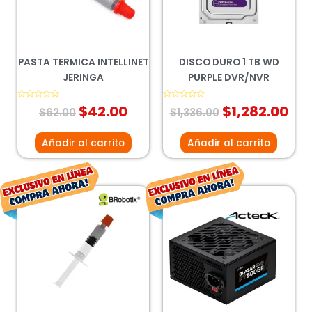
PASTA TERMICA INTELLINET
DISCO DURO 1 TB WD
JERINGA
PURPLE DVR/NVR
Valorado
$
42.00
Valorado
$
1,282.00
$
62.00
$
1,336.00
con
con
0
0
de
de
5
5
Añadir al carrito
Añadir al carrito
El
El
El
El
precio
precio
precio
prec
original
actual
original
actu
era:
es:
era:
es:
$49.00.
$28.00.
$376.00.
$278