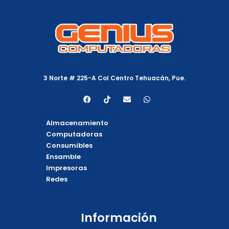
3 Norte # 225-A Col Centro Tehuacán, Pue.
F
T
E
W
a
i
n
h
c
k
v
a
e
t
e
t
Almacenamiento
b
o
l
s
o
k
o
a
Computadoras
o
p
p
Consumibles
k
e
p
Ensamble
Impresoras
Redes
Información