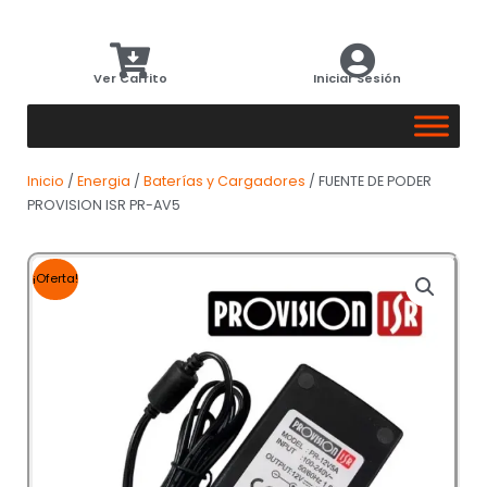
Ver Carrito
Iniciar Sesión
Inicio
/
Energia
/
Baterías y Cargadores
/ FUENTE DE PODER
PROVISION ISR PR-AV5
¡Oferta!