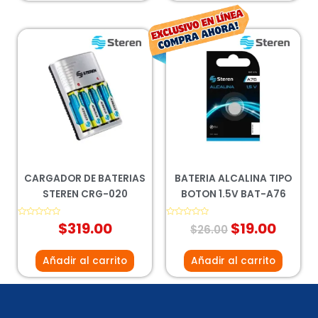
El
El
precio
preci
original
actua
era:
es:
$26.00.
$19.00
CARGADOR DE BATERIAS
BATERIA ALCALINA TIPO
STEREN CRG-020
BOTON 1.5V BAT-A76
Valorado
$
319.00
Valorado
$
19.00
$
26.00
con
con
0
0
de
de
5
5
Añadir al carrito
Añadir al carrito