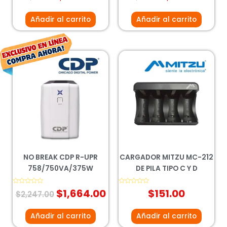
0
0
de
de
5
5
Añadir al carrito
Añadir al carrito
El
El
precio
precio
original
actual
era:
es:
$2,247.00.
$1,664.00.
NO BREAK CDP R-UPR
CARGADOR MITZU MC-212
758/750VA/375W
DE PILA TIPO C Y D
Valorado
$
1,664.00
Valorado
$
151.00
$
2,247.00
con
con
0
0
de
de
5
5
Añadir al carrito
Añadir al carrito