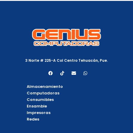
3 Norte # 225-A Col Centro Tehuacán, Pue.
F
T
E
W
a
i
n
h
c
k
v
a
e
t
e
t
Almacenamiento
b
o
l
s
o
k
o
a
Computadoras
o
p
p
Consumibles
k
e
p
Ensamble
Impresoras
Redes