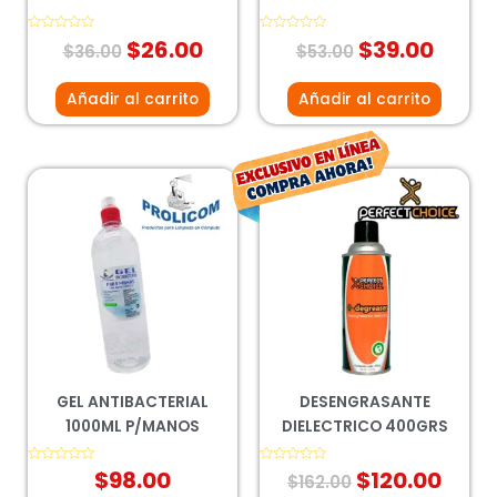
Valorado
$
26.00
Valorado
$
39.00
$
36.00
$
53.00
con
con
0
0
de
de
5
5
Añadir al carrito
Añadir al carrito
El
El
precio
prec
original
actu
era:
es:
$162.00.
$120
GEL ANTIBACTERIAL
DESENGRASANTE
1000ML P/MANOS
DIELECTRICO 400GRS
Valorado
$
98.00
Valorado
$
120.00
$
162.00
con
con
0
0