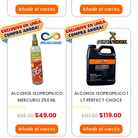
de
de
5
5
Añadir al carrito
Añadir al carrito
El
El
El
El
precio
precio
precio
prec
original
actual
original
actu
era:
es:
era:
es:
$65.00.
$49.00.
$161.00.
$119.
ALCOHOL ISOPROPILICO
ALCOHOL ISOPROPILICO 1
MERCURIO 250 ML
LT PERFECT CHOICE
Valorado
$
49.00
Valorado
$
119.00
$
65.00
$
161.00
con
con
0
0
de
de
5
5
Añadir al carrito
Añadir al carrito