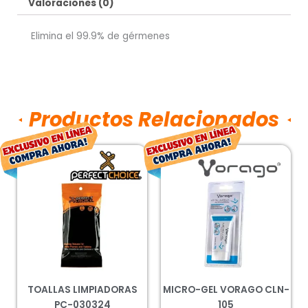
Valoraciones (0)
Elimina el 99.9% de gérmenes
Productos Relacionados
El
El
El
El
precio
precio
precio
preci
original
actual
original
actua
era:
es:
era:
es:
$36.00.
$26.00.
$53.00.
$39.0
TOALLAS LIMPIADORAS
MICRO-GEL VORAGO CLN-
PC-030324
105