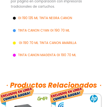
por página en comparación con impresoras
tradicionales de cartuchos.
GI
190 135 ML TINTA NEGRA CANON
TINTA CANON CYAN GI 190 70 ML
GI 190 70 ML TINTA CANON AMARILLA
TINTA CANON MAGENTA GI 190 70 ML
Productos Relacionados
El
El
El
El
precio
precio
precio
pr