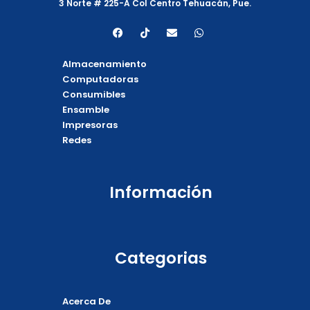
3 Norte # 225-A Col Centro Tehuacán, Pue.
F
T
E
W
a
i
n
h
c
k
v
a
e
t
e
t
Almacenamiento
b
o
l
s
o
k
o
a
Computadoras
o
p
p
Consumibles
k
e
p
Ensamble
Impresoras
Redes
Información
Categorias
Acerca De