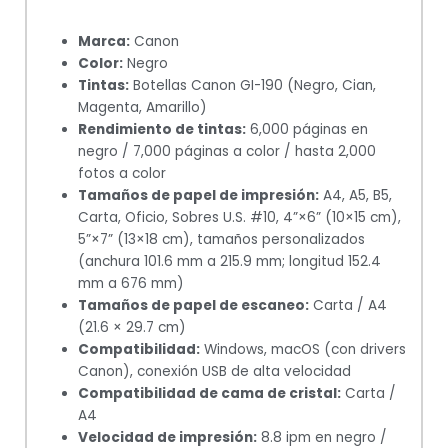
Marca:
Canon
Color:
Negro
Tintas:
Botellas Canon GI-190 (Negro, Cian,
Magenta, Amarillo)
Rendimiento de tintas:
6,000 páginas en
negro / 7,000 páginas a color / hasta 2,000
fotos a color
Tamaños de papel de impresión:
A4, A5, B5,
Carta, Oficio, Sobres U.S. #10, 4”×6” (10×15 cm),
5”×7” (13×18 cm), tamaños personalizados
(anchura 101.6 mm a 215.9 mm; longitud 152.4
mm a 676 mm)
Tamaños de papel de escaneo:
Carta / A4
(21.6 × 29.7 cm)
Compatibilidad:
Windows, macOS (con drivers
Canon), conexión USB de alta velocidad
Compatibilidad de cama de cristal:
Carta /
A4
Velocidad de impresión:
8.8 ipm en negro /