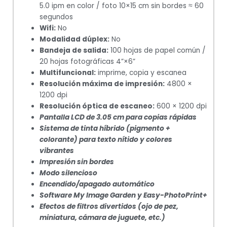
5.0 ipm en color / foto 10×15 cm sin bordes ≈ 60
segundos
Wifi:
No
Modalidad dúplex:
No
Bandeja de salida:
100 hojas de papel común /
20 hojas fotográficas 4”×6”
Multifuncional:
imprime, copia y escanea
Resolución máxima de impresión:
4800 ×
1200 dpi
Resolución óptica de escaneo:
600 × 1200 dpi
Pantalla LCD de 3.05 cm para copias rápidas
Sistema de tinta híbrido (pigmento +
colorante) para texto nítido y colores
vibrantes
Impresión sin bordes
Modo silencioso
Encendido/apagado automático
Software My Image Garden y Easy-PhotoPrint+
Efectos de filtros divertidos (ojo de pez,
miniatura, cámara de juguete, etc.)