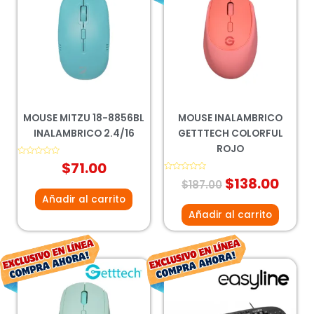
original
actu
era:
es:
$187.00.
$138
MOUSE MITZU 18-8856BL
MOUSE INALAMBRICO
INALAMBRICO 2.4/16
GETTTECH COLORFUL
ROJO
Valorado
$
71.00
con
0
Valorado
$
138.00
$
187.00
de
con
5
0
Añadir al carrito
de
5
Añadir al carrito
El
El
El
El
precio
precio
precio
prec
original
actual
original
actu