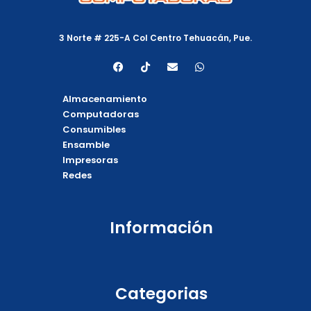
3 Norte # 225-A Col Centro Tehuacán, Pue.
F
T
E
W
a
i
n
h
c
k
v
a
e
t
e
t
Almacenamiento
b
o
l
s
o
k
o
a
Computadoras
o
p
p
Consumibles
k
e
p
Ensamble
Impresoras
Redes
Información
Categorias