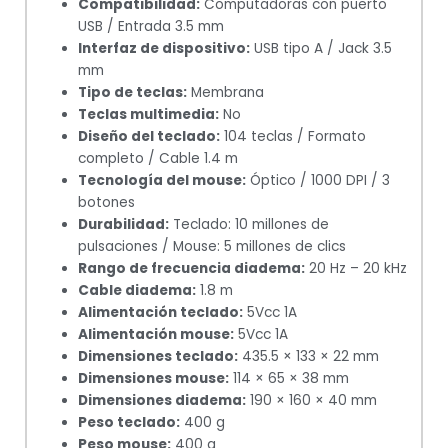
Compatibilidad:
Computadoras con puerto
USB / Entrada 3.5 mm
Interfaz de dispositivo:
USB tipo A / Jack 3.5
mm
Tipo de teclas:
Membrana
Teclas multimedia:
No
Diseño del teclado:
104 teclas / Formato
completo / Cable 1.4 m
Tecnología del mouse:
Óptico / 1000 DPI / 3
botones
Durabilidad:
Teclado: 10 millones de
pulsaciones / Mouse: 5 millones de clics
Rango de frecuencia diadema:
20 Hz – 20 kHz
Cable diadema:
1.8 m
Alimentación teclado:
5Vcc 1A
Alimentación mouse:
5Vcc 1A
Dimensiones teclado:
435.5 × 133 × 22 mm
Dimensiones mouse:
114 × 65 × 38 mm
Dimensiones diadema:
190 × 160 × 40 mm
Peso teclado:
400 g
Peso mouse:
400 g