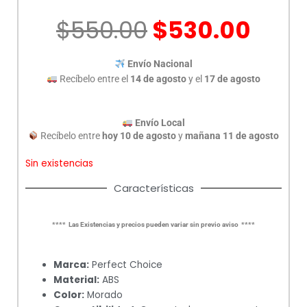
El
El
$
550.00
$
530.00
precio
prec
original
actu
Envío Nacional
era:
es:
Recíbelo entre el
14 de agosto
y el
17 de agosto
$550.00.
$530
Envío Local
Recíbelo entre
hoy 10 de agosto
y
mañana 11 de agosto
Sin existencias
Características
**** Las Existencias y precios pueden variar sin previo aviso ****
Marca:
Perfect Choice
Material:
ABS
Color:
Morado