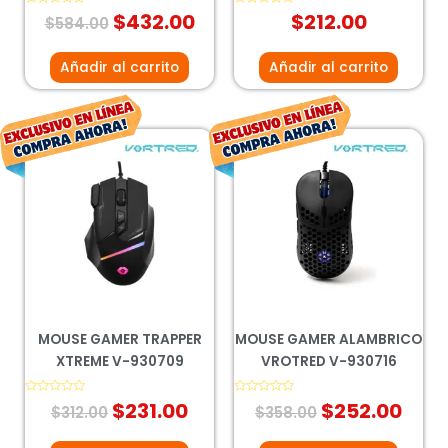
Valorado
$
432.00
Valorado
$
212.00
$
584.00
con
con
0
0
de
de
5
5
Añadir al carrito
Añadir al carrito
El
El
El
El
precio
precio
precio
prec
original
actual
original
actu
era:
es:
era:
es:
$312.00.
$231.00.
$358.00.
$252
MOUSE GAMER TRAPPER
MOUSE GAMER ALAMBRICO
XTREME V-930709
VROTRED V-930716
Valorado
$
231.00
Valorado
$
252.00
$
312.00
$
358.00
con
con
0
0
de
de
5
5