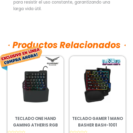
para resistir el uso constante, garantizando una
larga vida útil.
Productos Relacionados
El
El
precio
precio
original
actual
era:
es:
$584.00.
$432.00.
TECLADO ONE HAND
TECLADO GAMER 1 MANO
GAMING ATHERIS RGB
BASHER BASH-1001