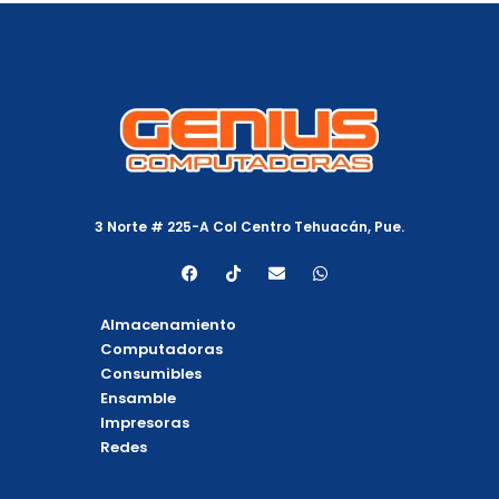
3 Norte # 225-A Col Centro Tehuacán, Pue.
F
T
E
W
a
i
n
h
c
k
v
a
e
t
e
t
Almacenamiento
b
o
l
s
o
k
o
a
Computadoras
o
p
p
Consumibles
k
e
p
Ensamble
Impresoras
Redes