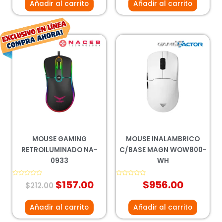
Añadir al carrito
Añadir al carrito
El
El
precio
precio
original
actual
era:
es:
$212.00.
$157.00.
MOUSE GAMING
MOUSE INALAMBRICO
RETROILUMINADO NA-
C/BASE MAGN WOW800-
0933
WH
Valorado
$
157.00
Valorado
$
956.00
$
212.00
con
con
0
0
de
de
5
5
Añadir al carrito
Añadir al carrito