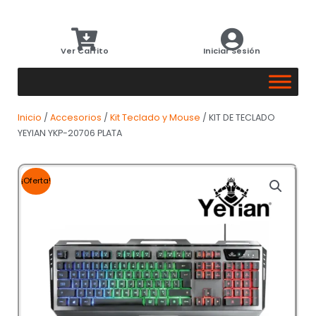
Ver Carrito
Iniciar Sesión
Inicio
/
Accesorios
/
Kit Teclado y Mouse
/ KIT DE TECLADO
YEYIAN YKP-20706 PLATA
¡Oferta!