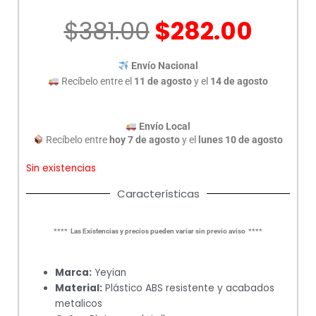
El
El
$
381.00
$
282.00
precio
prec
original
actu
Envío Nacional
era:
es:
Recíbelo entre el
11 de agosto
y el
14 de agosto
$381.00.
$282
Envío Local
Recíbelo entre
hoy 7 de agosto
y el
lunes 10 de agosto
Sin existencias
Características
**** Las Existencias y precios pueden variar sin previo aviso ****
Marca:
Yeyian
Material:
Plástico ABS resistente y acabados
metalicos