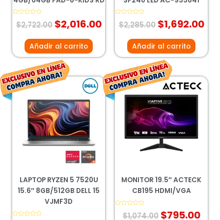
4GB/64GB PAD-8-KIDS RD
SP240 LED AC-933841
Valorado
$
2,016.00
Valorado
$
1,692.00
$
2,722.00
$
2,285.00
con
con
0
0
de
de
5
5
Añadir al carrito
Añadir al carrito
El
El
El
El
precio
precio
precio
pre
original
actual
original
act
era:
es:
era:
es:
$12,611.00.
$9,341.00.
$1,074.00.
$79
LAPTOP RYZEN 5 7520U
MONITOR 19.5″ ACTECK
15.6″ 8GB/512GB DELL 15
CB195 HDMI/VGA
VJMF3D
Valorado
$
795.00
$
1,074.00
con