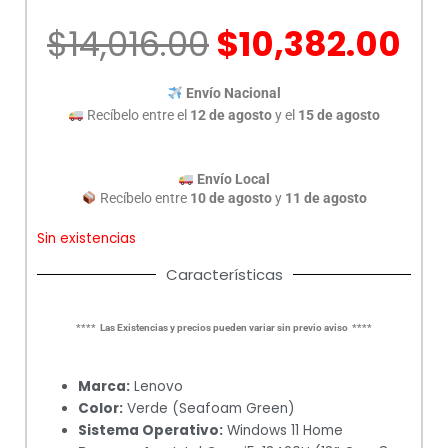
El
El
$
14,016.00
$
10,382.00
precio
pr
original
ac
Envío Nacional
era:
es
Recíbelo entre el
12 de agosto
y el
15 de agosto
$14,016.00.
$1
Envío Local
Recíbelo entre
10 de agosto
y
11 de agosto
Sin existencias
Características
**** Las Existencias y precios pueden variar sin previo aviso ****
Marca:
Lenovo
Color:
Verde (Seafoam Green)
Sistema Operativo:
Windows 11 Home