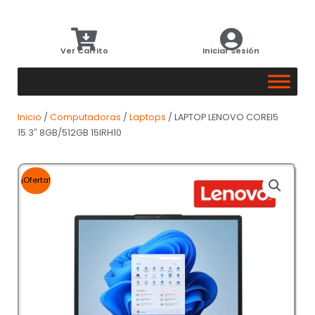
Ver Carrito
Iniciar Sesión
Inicio
/
Computadoras
/
Laptops
/ LAPTOP LENOVO COREI5
15.3″ 8GB/512GB 15IRH10
¡Oferta!