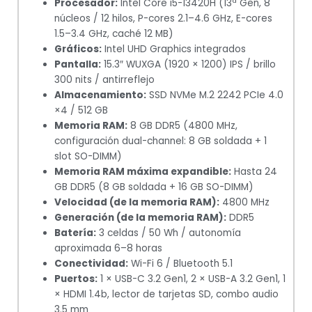
Procesador:
Intel Core i5-13420H (13ª Gen, 8
núcleos / 12 hilos, P-cores 2.1–4.6 GHz, E-cores
1.5–3.4 GHz, caché 12 MB)
Gráficos:
Intel UHD Graphics integrados
Pantalla:
15.3″ WUXGA (1920 × 1200) IPS / brillo
300 nits / antirreflejo
Almacenamiento:
SSD NVMe M.2 2242 PCIe 4.0
×4 / 512 GB
Memoria RAM:
8 GB DDR5 (4800 MHz,
configuración dual-channel: 8 GB soldada + 1
slot SO-DIMM)
Memoria RAM máxima expandible:
Hasta 24
GB DDR5 (8 GB soldada + 16 GB SO-DIMM)
Velocidad (de la memoria RAM):
4800 MHz
Generación (de la memoria RAM):
DDR5
Batería:
3 celdas / 50 Wh / autonomía
aproximada 6–8 horas
Conectividad:
Wi-Fi 6 / Bluetooth 5.1
Puertos:
1 × USB-C 3.2 Gen1, 2 × USB-A 3.2 Gen1, 1
× HDMI 1.4b, lector de tarjetas SD, combo audio
3.5 mm