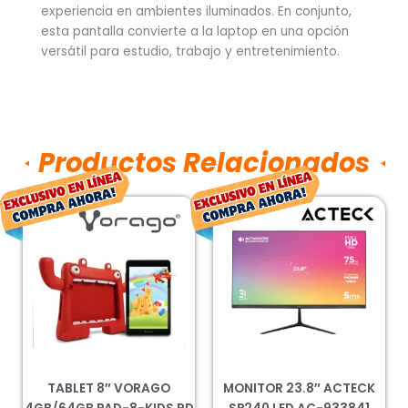
experiencia en ambientes iluminados. En conjunto,
esta pantalla convierte a la laptop en una opción
versátil para estudio, trabajo y entretenimiento.
Productos Relacionados
El
El
El
El
precio
precio
precio
pre
original
actual
original
ac
era:
es:
era:
es:
$2,722.00.
$2,016.00.
$2,285.00.
$1,
TABLET 8″ VORAGO
MONITOR 23.8″ ACTECK