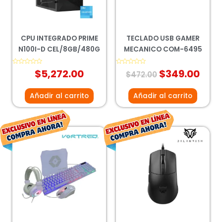
CPU INTEGRADO PRIME
TECLADO USB GAMER
N100I-D CEL/8GB/480G
MECANICO COM-6495
Valorado
$
5,272.00
Valorado
$
349.00
$
472.00
con
con
0
0
de
de
5
5
Añadir al carrito
Añadir al carrito
El
El
El
El
precio
precio
precio
prec
original
actual
original
actu
era:
es:
era:
es:
$901.00.
$667.00.
$238.00.
$176