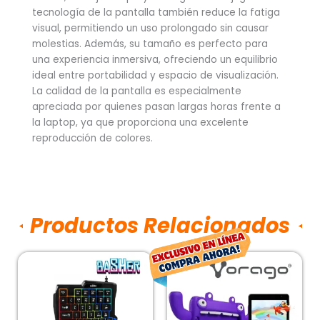
tecnología de la pantalla también reduce la fatiga
visual, permitiendo un uso prolongado sin causar
molestias. Además, su tamaño es perfecto para
una experiencia inmersiva, ofreciendo un equilibrio
ideal entre portabilidad y espacio de visualización.
La calidad de la pantalla es especialmente
apreciada por quienes pasan largas horas frente a
la laptop, ya que proporciona una excelente
reproducción de colores.
Productos Relacionados
El
El
precio
pr
original
ac
era:
es: