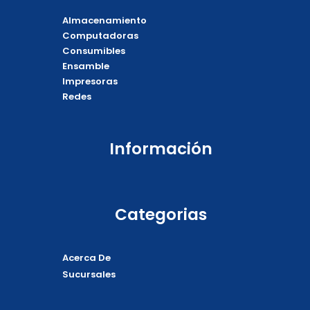
c
k
v
a
e
t
e
t
Almacenamiento
b
o
l
s
o
k
o
a
Computadoras
o
p
p
Consumibles
k
e
p
Ensamble
Impresoras
Redes
Información
Categorias
Acerca De
Sucursales