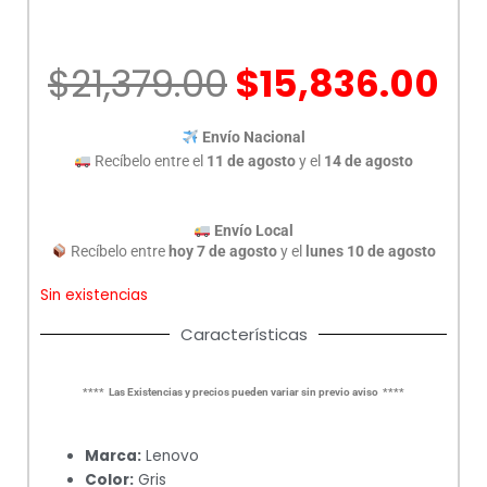
El
El
$
21,379.00
$
15,836.00
precio
pr
original
ac
Envío Nacional
era:
es
Recíbelo entre el
11 de agosto
y el
14 de agosto
$21,379.00.
$1
Envío Local
Recíbelo entre
hoy 7 de agosto
y el
lunes 10 de agosto
Sin existencias
Características
**** Las Existencias y precios pueden variar sin previo aviso ****
Marca:
Lenovo
Color:
Gris