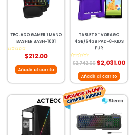
$2,742.00.
$2,
TECLADO GAMER 1 MANO
TABLET 8″ VORAGO
BASHER BASH-1001
4GB/64GB PAD-8-KIDS
PUR
Valorado
$
212.00
con
0
Valorado
$
2,031.00
$
2,742.00
de
con
5
0
Añadir al carrito
de
5
Añadir al carrito
El
El
precio
prec
original
actu
era:
es:
$472.00.
$349