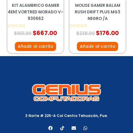
KIT ALAMBRICO GAMER
MOUSE GAMER BALAM
4EN1 VORTRED MORADO V-
RUSH DRIFT PLUS MG3
930662
NEGRO /A
Valorado
$
667.00
Valorado
$
176.00
$
901.00
$
238.00
con
con
0
0
de
de
5
5
Añadir al carrito
Añadir al carrito
3 Norte # 225-A Col Centro Tehuacán, Pue.
F
T
E
W
a
i
n
h