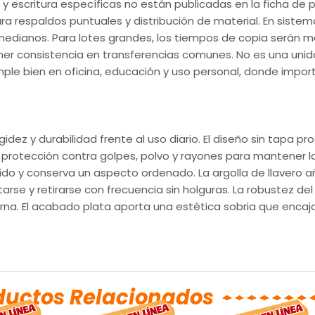
y escritura específicas no están publicadas en la ficha de p
a respaldos puntuales y distribución de material. En sistem
 medianos. Para lotes grandes, los tiempos de copia serán m
tener consistencia en transferencias comunes. No es una un
le bien en oficina, educación y uso personal, donde importa 
gidez y durabilidad frente al uso diario. El diseño sin tapa pr
protección contra golpes, polvo y rayones para mantener l
ido y conserva un aspecto ordenado. La argolla de llavero aña
rse y retirarse con frecuencia sin holguras. La robustez del
rna. El acabado plata aporta una estética sobria que encaja
ductos Relacionados