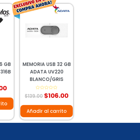
El
El
El
io
precio
precio
precio
inal
actual
original
actual
es:
era:
es:
.00.
$90.00.
$139.00.
$106.00.
6 GB
MEMORIA USB 32 GB
316B
ADATA UV220
BLANCO/GRIS
00
$
106.00
Valorado
$
139.00
con
0
rito
de
5
Añadir al carrito