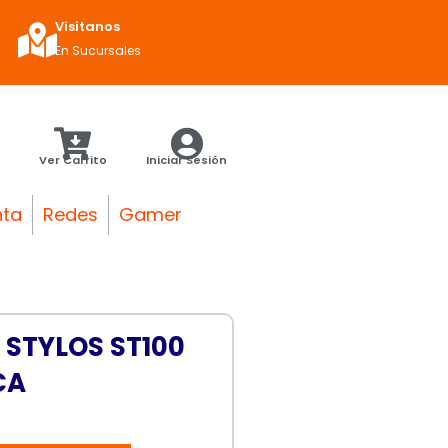
Visitanos
En Sucursales
Ver Carrito
Iniciar Sesión
nta
Redes
Gamer
 STYLOS ST100
CA