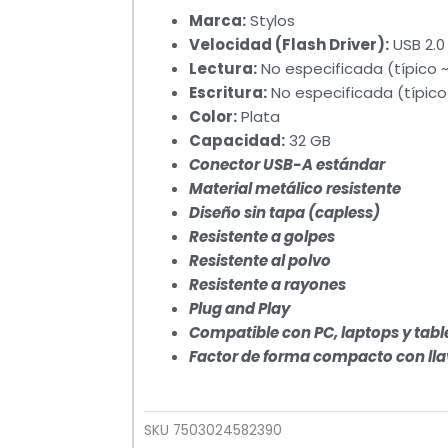
Marca:
Stylos
Velocidad (Flash Driver):
USB 2.0
Lectura:
No especificada (típico ~
Escritura:
No especificada (típico
Color:
Plata
Capacidad:
32 GB
Conector USB-A estándar
Material metálico resistente
Diseño sin tapa (capless)
Resistente a golpes
Resistente al polvo
Resistente a rayones
Plug and Play
Compatible con PC, laptops y tabl
Factor de forma compacto con lla
SKU
7503024582390