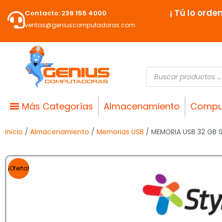
Ir
¡ Tú lo orde
Contacto: 238 155 4000
al
ventas@geniuscomputadoras.com
contenido
Búsqueda
de
productos
Más Categorías
Almacenamiento
Compu
Inicio
/
Almacenamiento
/
Memorias USB
/ MEMORIA USB 32 GB 
¡Oferta!