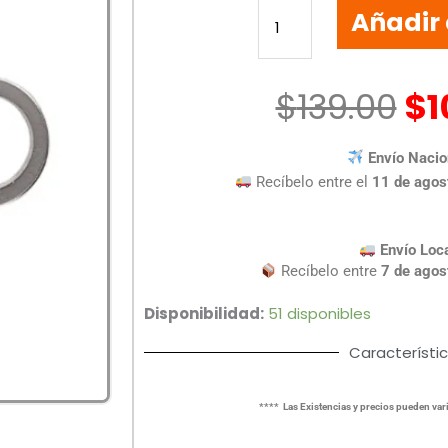
Añadir 
USB
32
GB
STYLOS
$
139.00
$
1
ST100
METALICA
Envío Nacio
cantidad
Recíbelo entre el
11 de agos
Envío Loc
Recíbelo entre
7 de agos
Disponibilidad:
51 disponibles
Característi
**** Las Existencias y precios pueden vari