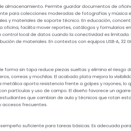
de almacenamiento. Permite guardar documentos de oficina,
iente para colecciones moderadas de fotografías y música
uales y materiales de soporte técnico. En educación, concent
oficina, facilita mover reportes, catálogos y formularios e
n control local de datos cuando la conectividad es limitada
ibución de materiales. En contextos con equipos USB‑A, 32 G
 de forma sin tapa reduce piezas sueltas y elimina el riesgo d
ros, correas y mochilas. El acabado plata mejora la visibilid
a metálica aporta resistencia frente a golpes y rayones, lo 
con partículas y uso de campo. El diseño favorece un agarre
a estudiantes que cambian de aula y técnicos que rotan est
 y accesos frecuentes.
 desempeño suficiente para tareas básicas. Es adecuada pa