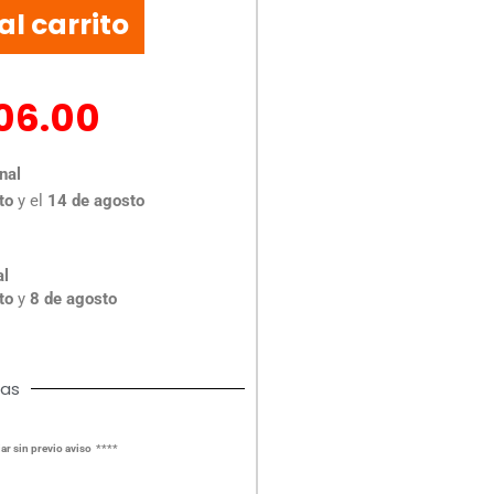
al carrito
06.00
nal
to
y el
14 de agosto
al
to
y
8 de agosto
cas
ar sin previo aviso ****