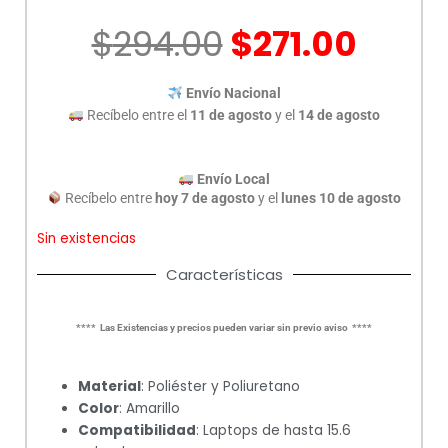
El
El
$
294.00
$
271.00
precio
prec
original
actu
Envío Nacional
era:
es:
Recíbelo entre el
11 de agosto
y el
14 de agosto
$294.00.
$271.
Envío Local
Recíbelo entre
hoy 7 de agosto
y el
lunes 10 de agosto
Sin existencias
Características
**** Las Existencias y precios pueden variar sin previo aviso ****
Material
: Poliéster y Poliuretano
Color
: Amarillo
Compatibilidad
: Laptops de hasta 15.6