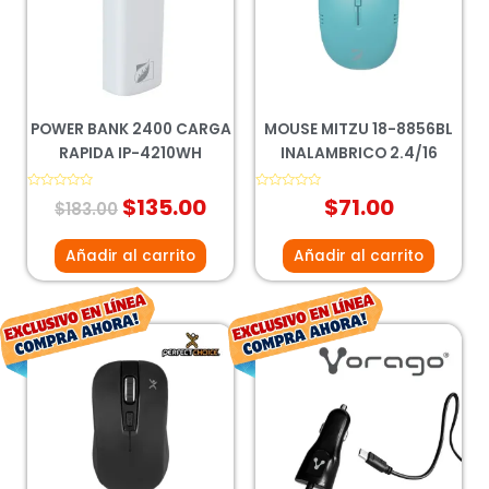
$183.00.
$135.00.
POWER BANK 2400 CARGA
MOUSE MITZU 18-8856BL
RAPIDA IP-4210WH
INALAMBRICO 2.4/16
Valorado
$
135.00
Valorado
$
71.00
$
183.00
con
con
0
0
de
de
5
5
Añadir al carrito
Añadir al carrito
El
El
El
El
precio
precio
precio
preci
original
actual
original
actua
era:
es:
era:
es:
$202.00.
$149.00.
$50.00.
$37.0