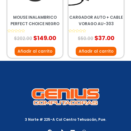
MOUSE INALAMBRICO
CARGADOR AUTO + CABLE
PERFECT CHOICE NEGRO
VORAGO AU-303
Valorado
$
149.00
Valorado
$
37.00
$
202.00
$
50.00
con
con
0
0
de
de
5
5
Añadir al carrito
Añadir al carrito
3 Norte # 225-A Col Centro Tehuacán, Pue.
F
T
E
W