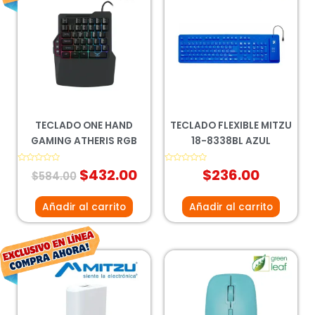
precio
precio
original
actual
era:
es:
$584.00.
$432.00.
TECLADO ONE HAND
TECLADO FLEXIBLE MITZU
GAMING ATHERIS RGB
18-8338BL AZUL
Valorado
$
432.00
Valorado
$
236.00
$
584.00
con
con
0
0
de
de
5
5
Añadir al carrito
Añadir al carrito
El
El
precio
precio
original
actual
era:
es: