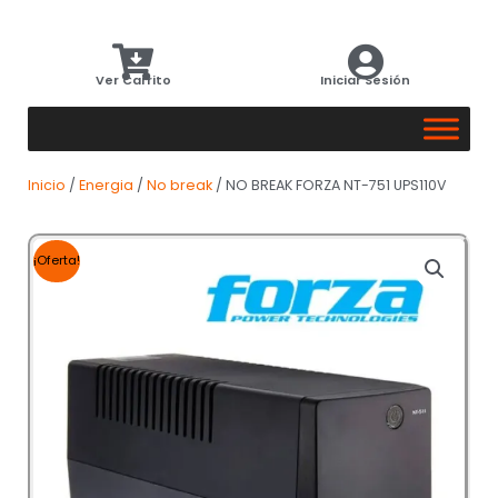
Ver Carrito
Iniciar Sesión
Inicio
/
Energia
/
No break
/ NO BREAK FORZA NT-751 UPS110V
¡Oferta!