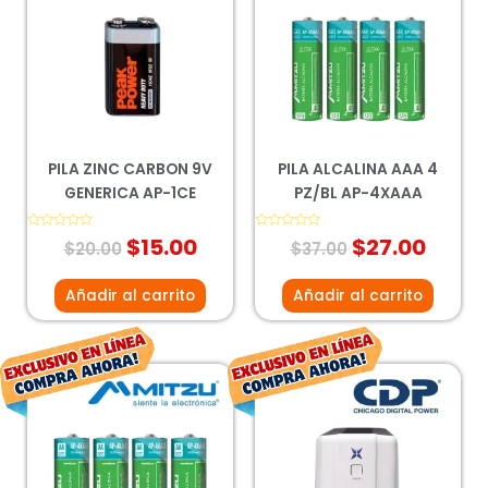
original
actual
original
actua
era:
es:
era:
es:
$20.00.
$15.00.
$37.00.
$27.0
PILA ZINC CARBON 9V
PILA ALCALINA AAA 4
GENERICA AP-1CE
PZ/BL AP-4XAAA
Valorado
$
15.00
Valorado
$
27.00
$
20.00
$
37.00
con
con
0
0
de
de
5
5
Añadir al carrito
Añadir al carrito
El
El
El
El
precio
precio
precio
pr
original
actual
original
ac
era:
es:
era:
es: