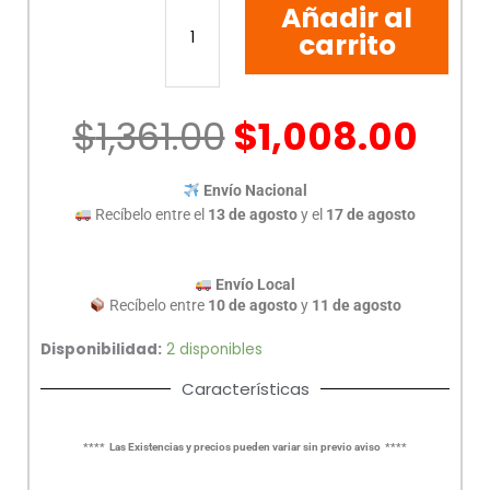
Añadir al
BREAK
FORZA
carrito
NT-
751
UPS110V
$
1,361.00
$
1,008.00
cantidad
Envío Nacional
Recíbelo entre el
13 de agosto
y el
17 de agosto
Envío Local
Recíbelo entre
10 de agosto
y
11 de agosto
Disponibilidad:
2 disponibles
Características
**** Las Existencias y precios pueden variar sin previo aviso ****