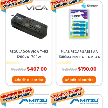
El
El
El
El
precio
precio
precio
prec
original
actual
original
actu
era:
es:
era:
es:
$550.00.
$407.00.
$257.00.
$190
REGULADOR VICA T-02
PILAS RECARGABLE AA
1200VA-700W
1300MA NIM BAT-NM-AA
Valorado
$
407.00
Valorado
$
190.00
$
550.00
$
257.00
con
con
0
0
de
de
5
5
Añadir al carrito
Añadir al carrito
El
El
El
El
precio
precio
precio
preci