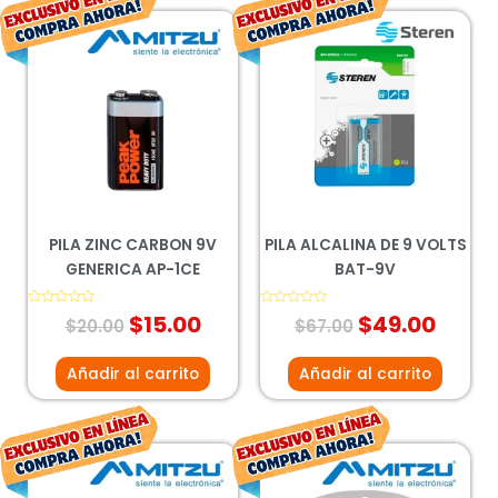
El
El
El
El
precio
precio
precio
preci
original
actual
original
actu
era:
es:
era:
es:
$20.00.
$15.00.
$67.00.
$49.0
PILA ZINC CARBON 9V
PILA ALCALINA DE 9 VOLTS
GENERICA AP-1CE
BAT-9V
Valorado
$
15.00
Valorado
$
49.00
$
20.00
$
67.00
con
con
0
0
de
de
5
5
Añadir al carrito
Añadir al carrito
El
El
El
El
precio
precio
precio
preci