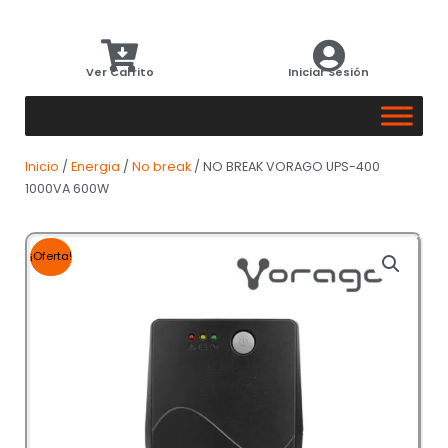
Ver Carrito
Iniciar Sesión
Inicio
/
Energia
/
No break
/ NO BREAK VORAGO UPS-400
1000VA 600W
¡Oferta!