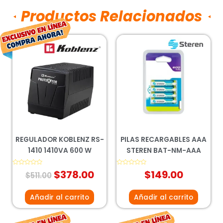
Productos Relacionados
El
El
precio
precio
original
actual
era:
es:
$511.00.
$378.00.
REGULADOR KOBLENZ RS-
PILAS RECARGABLES AAA
1410 1410VA 600 W
STEREN BAT-NM-AAA
Valorado
$
378.00
Valorado
$
149.00
$
511.00
con
con
0
0
de
de
5
5
Añadir al carrito
Añadir al carrito