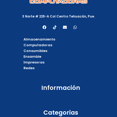
3 Norte # 225-A Col Centro Tehuacán, Pue.
F
T
E
W
a
i
n
h
c
k
v
a
e
t
e
t
Almacenamiento
b
o
l
s
o
k
o
a
Computadoras
o
p
p
Consumibles
k
e
p
Ensamble
Impresoras
Redes
Información
Categorias