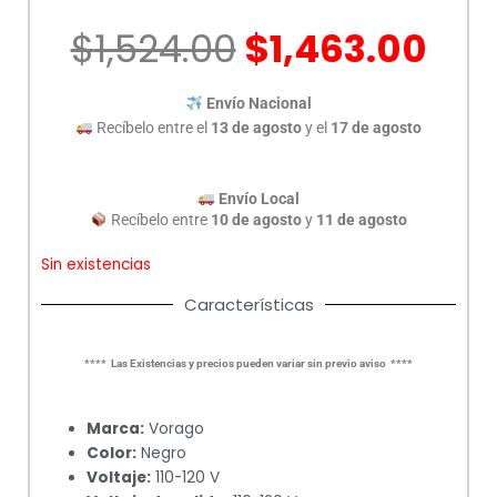
El
El
$
1,524.00
$
1,463.00
precio
pre
original
act
Envío Nacional
era:
es:
Recíbelo entre el
13 de agosto
y el
17 de agosto
$1,524.00.
$1,
Envío Local
Recíbelo entre
10 de agosto
y
11 de agosto
Sin existencias
Características
**** Las Existencias y precios pueden variar sin previo aviso ****
Marca:
Vorago
Color:
Negro
Voltaje:
110-120 V