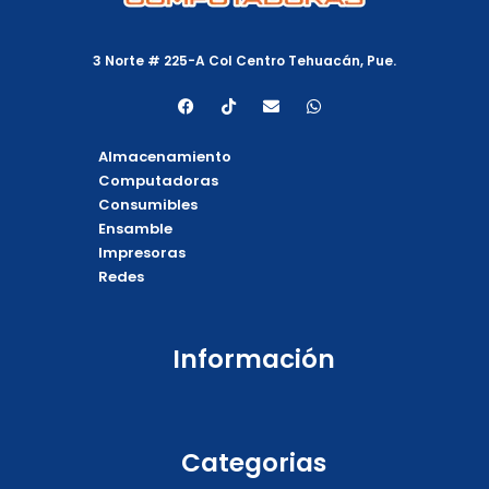
3 Norte # 225-A Col Centro Tehuacán, Pue.
F
T
E
W
a
i
n
h
c
k
v
a
e
t
e
t
Almacenamiento
b
o
l
s
o
k
o
a
Computadoras
o
p
p
Consumibles
k
e
p
Ensamble
Impresoras
Redes
Información
Categorias