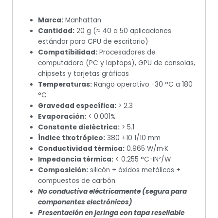
Marca:
Manhattan
Cantidad:
20 g (≈ 40 a 50 aplicaciones
estándar para CPU de escritorio)
Compatibilidad:
Procesadores de
computadora (PC y laptops), GPU de consolas,
chipsets y tarjetas gráficas
Temperaturas:
Rango operativo -30 °C a 180
°C
Gravedad específica:
> 2.3
Evaporación:
< 0.001%
Constante dieléctrica:
> 5.1
Índice tixotrópico:
380 ±10 1/10 mm
Conductividad térmica:
0.965 W/m·K
Impedancia térmica:
< 0.255 °C-IN²/W
Composición:
silicón + óxidos metálicos +
compuestos de carbón
No conductiva eléctricamente (segura para
componentes electrónicos)
Presentación en jeringa con tapa resellable