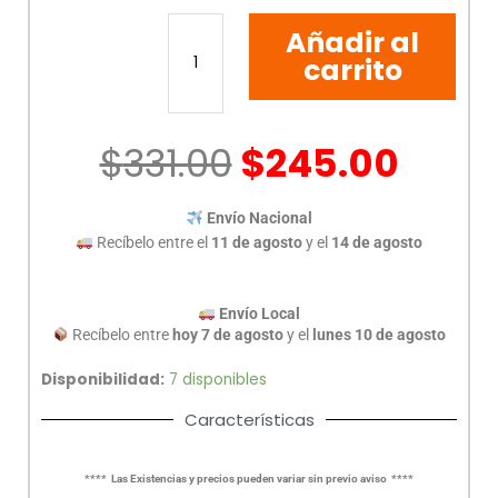
PASTA
Añadir al
TERMICA
DE
carrito
20G
MANHATTAN
140065
$
331.00
$
245.00
cantidad
Envío Nacional
Recíbelo entre el
11 de agosto
y el
14 de agosto
Envío Local
Recíbelo entre
hoy 7 de agosto
y el
lunes 10 de agosto
Disponibilidad:
7 disponibles
Características
**** Las Existencias y precios pueden variar sin previo aviso ****