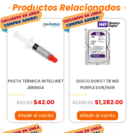
Productos Relacionados
El
El
El
El
precio
precio
precio
pre
original
actual
original
act
era:
es:
era:
es:
$62.00.
$42.00.
$1,336.00.
$1,
PASTA TERMICA INTELLINET
DISCO DURO 1 TB WD
JERINGA
PURPLE DVR/NVR
Valorado
$
42.00
Valorado
$
1,282.00
$
62.00
$
1,336.00
con
con
0
0
de
de
5
5
Añadir al carrito
Añadir al carrito