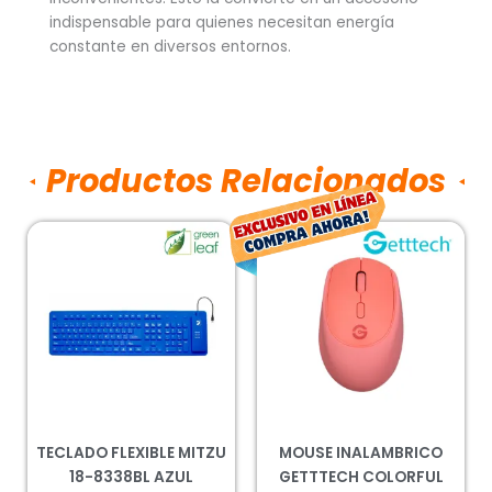
indispensable para quienes necesitan energía
constante en diversos entornos.
Productos Relacionados
El
El
precio
prec
original
actu
era:
es:
$187.00.
$138
TECLADO FLEXIBLE MITZU
MOUSE INALAMBRICO
18-8338BL AZUL
GETTTECH COLORFUL