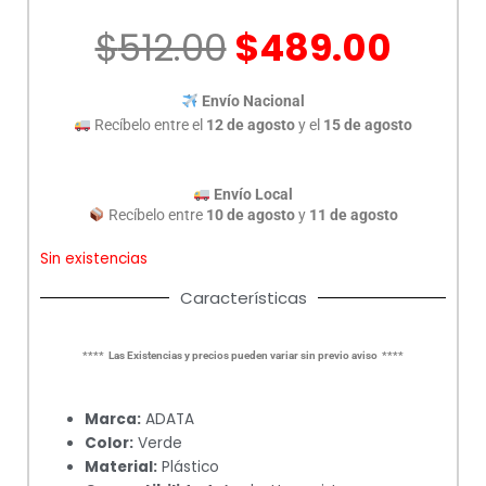
El
El
$
512.00
$
489.00
precio
prec
original
actu
Envío Nacional
era:
es:
Recíbelo entre el
12 de agosto
y el
15 de agosto
$512.00.
$489
Envío Local
Recíbelo entre
10 de agosto
y
11 de agosto
Sin existencias
Características
**** Las Existencias y precios pueden variar sin previo aviso ****
Marca:
ADATA
Color:
Verde
Material:
Plástico