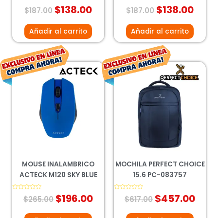
Valorado
$
138.00
Valorado
$
138.00
$
187.00
$
187.00
con
con
0
0
de
de
5
5
Añadir al carrito
Añadir al carrito
El
El
El
El
precio
precio
precio
prec
original
actual
original
actu
era:
es:
era:
es:
$265.00.
$196.00.
$617.00.
$457
MOUSE INALAMBRICO
MOCHILA PERFECT CHOICE
ACTECK M120 SKY BLUE
15.6 PC-083757
Valorado
$
196.00
Valorado
$
457.00
$
265.00
$
617.00
con
con
0
0
de
de
5
5