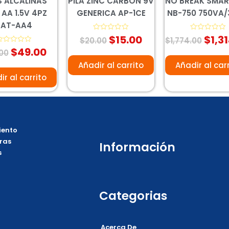
S ALCALINAS
PILA ZINC CARBON 9V
NO BREAK SMAR
 AA 1.5V 4PZ
GENERICA AP-1CE
NB-750 750VA
BAT-AA4
$
15.00
$
1,3
Valorado
Valorado
$
20.00
$
1,774.00
con
con
$
49.00
alorado
0
0
00
on
de
de
5
5
Añadir al carrito
Añadir al car
e
ir al carrito
ento
ras
Información
s
Categorias
Acerca De