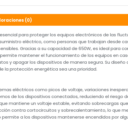
loraciones (0)
sencial para proteger los equipos electrónicos de las fluctu
 suministro eléctrico, como personas que trabajan desde ca
ensibles. Gracias a su capacidad de 650W, es ideal para c
ak permite mantener el funcionamiento de los equipos en ca
tos y apagar los dispositivos de manera segura. Su diseño 
e la protección energética sea una prioridad.
emas eléctricos como picos de voltaje, variaciones inespera
rnos de los dispositivos conectados, reduciendo el riesgo d
ue mantiene un voltaje estable, evitando sobrecargas que 
ión contra cortocircuitos y sobrecalentamiento, lo que mej
ldo permite a los dispositivos mantenerse encendidos por a