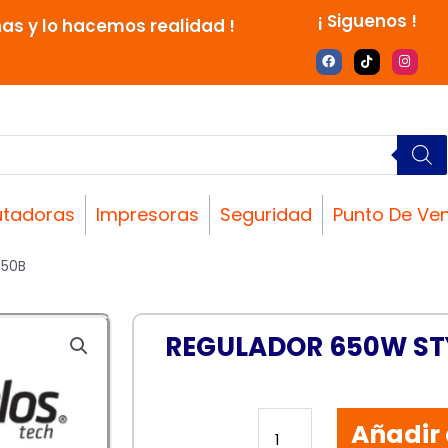
¡ Siguenos !
nas y lo hacemos realidad !
F
T
I
a
i
n
c
k
s
e
t
t
b
o
a
o
k
g
o
r
k
a
m
tadoras
Impresoras
Seguridad
Punto De Ve
650B
REGULADOR 650W ST
REGULADOR
Añadir 
650W