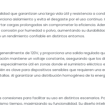
lidad que garantizan una larga vida útil y resistencia a con
ciona aislamiento y evita el desgaste por el uso continuo.
r cargas prolongadas sin comprometer la eficiencia. Además
a corrosión por humedad o polvo, aumentando su durabilidad
un rendimiento confiable en distintos entornos.
 generalmente de 120V, y proporciona una salida regulada q
zación mantiene un voltaje constante, asegurando que los di
 especialmente útil en zonas donde el suministro eléctrico es
ién es clave para dispositivos sensibles que requieren una 
as. Al garantizar una distribución homogénea de la energía,
 conexiones para facilitar su uso en distintos escenarios. 
mismo tiempo, maximizando su funcionalidad. Su diseño intel