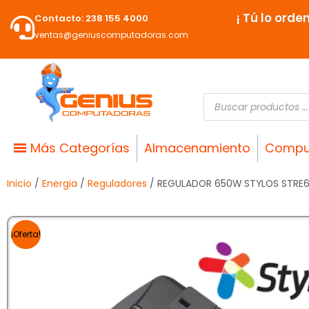
Ir
¡ Tú lo orde
Contacto: 238 155 4000
al
ventas@geniuscomputadoras.com
contenido
Búsqueda
de
productos
Más Categorías
Almacenamiento
Compu
Inicio
/
Energia
/
Reguladores
/ REGULADOR 650W STYLOS STRE
¡Oferta!