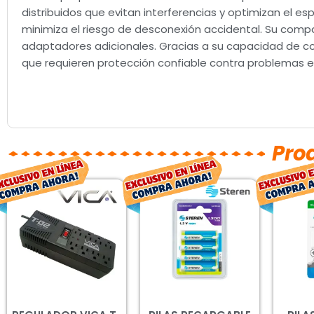
distribuidos que evitan interferencias y optimizan el 
minimiza el riesgo de desconexión accidental. Su compa
adaptadores adicionales. Gracias a su capacidad de cone
que requieren protección confiable contra problemas el
Pro
El
El
El
El
precio
precio
precio
precio
original
actual
original
actual
era:
es:
era:
es:
$550.00.
$407.00.
$257.00.
$190.00.