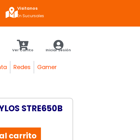
Visitanos
En Sucursales
Ver Carrito
Iniciar Sesión
nta
Redes
Gamer
YLOS STRE650B
al carrito