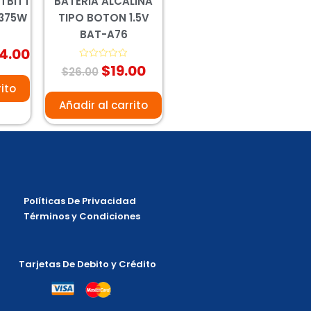
TBITT
BATERIA ALCALINA
/375W
TIPO BOTON 1.5V
BAT-A76
14.00
$
19.00
Valorado
$
26.00
con
0
rito
de
5
Añadir al carrito
Políticas De Privacidad
Términos y Condiciones
Tarjetas De Debito y Crédito