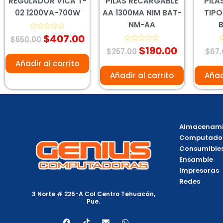
REGULADOR VICA T-
PILAS RECARGABLE
PILA
02 1200VA-700W
AA 1300MA NIM BAT-
TIPO
NM-AA
$
407.00
Valorado
$
550.00
con
$
190.00
0
Valorado
V
$
257.00
$
67.
de
con
c
5
0
0
Añadir al carrito
de
d
5
5
Añadir al carrito
Añad
Almacenami
Computado
Consumible
Ensamble
Impresoras
Redes
3 Norte # 225-A Col Centro Tehuacán,
Pue.
F
T
E
W