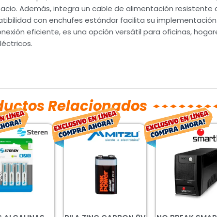
espacio. Además, integra un cable de alimentación resistent
tibilidad con enchufes estándar facilita su implementación
xión eficiente, es una opción versátil para oficinas, hogar
éctricos.
ductos Relacionados
El
El
El
El
El
precio
precio
precio
precio
prec
original
actual
original
actual
orig
era:
es:
era:
es:
era:
$67.00.
$49.00.
$20.00.
$15.00.
$1,7