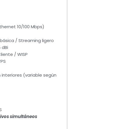
thernet 10/100 Mbps)
básica / Streaming ligero
 dBi
liente / WISP
WPS
interiores (variable según
S
tivos simultáneos