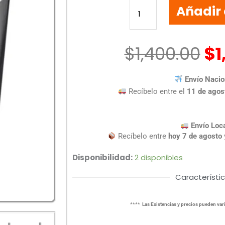
Añadir 
NETIS
MW5360
N300
4GB
$
1,400.00
$
1
WIRELESS
cantidad
Envío Nacio
Recíbelo entre el
11 de agos
Envío Loc
Recíbelo entre
hoy 7 de agosto
Disponibilidad:
2 disponibles
Característi
**** Las Existencias y precios pueden vari