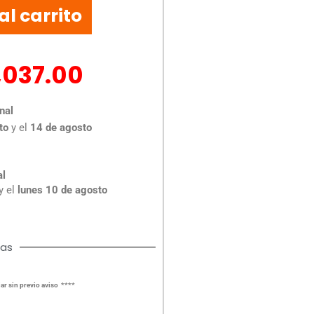
al carrito
,037.00
nal
to
y el
14 de agosto
al
y el
lunes 10 de agosto
cas
ar sin previo aviso ****