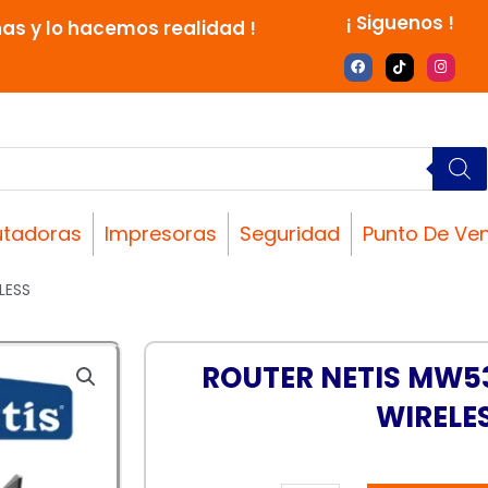
¡ Siguenos !
nas y lo hacemos realidad !
F
T
I
a
i
n
c
k
s
e
t
t
b
o
a
o
k
g
o
r
k
a
m
tadoras
Impresoras
Seguridad
Punto De Ve
LESS
ROUTER NETIS MW5
WIRELE
ROUTER