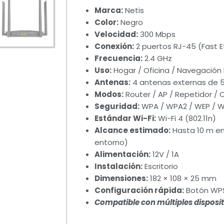
Marca:
Netis
Color:
Negro
Velocidad:
300 Mbps
Conexión:
2 puertos RJ-45 (Fast E
Frecuencia:
2.4 GHz
Uso:
Hogar / Oficina / Navegación 
Antenas:
4 antenas externas de 5
Modos:
Router / AP / Repetidor / C
Seguridad:
WPA / WPA2 / WEP / 
Estándar Wi-Fi:
Wi-Fi 4 (802.11n)
Alcance estimado:
Hasta 10 m en 
entorno)
Alimentación:
12V / 1A
Instalación:
Escritorio
Dimensiones:
182 × 108 × 25 mm
Configuración rápida:
Botón WP
Compatible con múltiples disposi