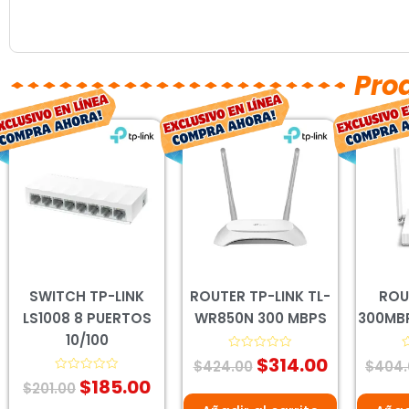
Pro
El
El
El
El
precio
precio
precio
precio
original
actual
original
actual
era:
es:
era:
es:
$201.00.
$185.00.
$424.00.
$314.00.
SWITCH TP-LINK
ROUTER TP-LINK TL-
ROU
LS1008 8 PUERTOS
WR850N 300 MBPS
300MB
10/100
$
314.00
Valorado
V
$
424.00
$
404.
con
c
$
185.00
Valorado
0
0
$
201.00
con
de
d
0
5
5