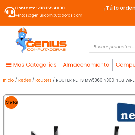
Ir
¡ Tú lo orde
Contacto: 238 155 4000
al
ventas@geniuscomputadoras.com
contenido
Búsqueda
de
productos
Más Categorías
Almacenamiento
Compu
Inicio
/
Redes
/
Routers
/ ROUTER NETIS MW5360 N300 4GB WIRE
¡Oferta!