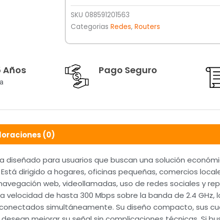
SKU
088591201563
Categorias
Redes
,
Routers
5 Años
Pago Seguro
a
loraciones (0)
a diseñado para usuarios que buscan una solución económica
 Está dirigido a hogares, oficinas pequeñas, comercios loca
navegación web, videollamadas, uso de redes sociales y re
a velocidad de hasta 300 Mbps sobre la banda de 2.4 GHz, l
s conectados simultáneamente. Su diseño compacto, sus cu
s desean mejorar su señal sin complicaciones técnicas. Si bu