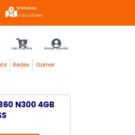
Visitanos
En Sucursales
Ver Carrito
Iniciar Sesión
nta
Redes
Gamer
360 N300 4GB
SS