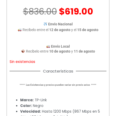
El
El
$
836.00
$
619.00
precio
prec
original
actu
Envío Nacional
era:
es:
Recíbelo entre el
12 de agosto
y el
15 de agosto
$836.00.
$619.
Envío Local
Recíbelo entre
10 de agosto
y
11 de agosto
Sin existencias
Características
**** Las Existencias y precios pueden variar sin previo aviso ****
Marca:
TP-Link
Color:
Negro
Velocidad:
Hasta 1200 Mbps (867 Mbps en 5