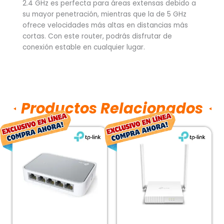
2.4 GHz es perfecta para áreas extensas debido a
su mayor penetración, mientras que la de 5 GHz
ofrece velocidades más altas en distancias más
cortas. Con este router, podrás disfrutar de
conexión estable en cualquier lugar.
Productos Relacionados
El
El
El
El
precio
precio
precio
prec
original
actual
original
act
era:
es:
era:
es:
$246.00.
$182.00.
$404.00.
$299