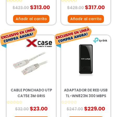
Valorado
$
313.00
Valorado
$
317.00
$
423.00
$
428.00
con
con
0
0
de
de
5
5
Añadir al carrito
Añadir al carrito
El
El
El
El
precio
precio
precio
prec
original
actual
original
actu
era:
es:
era:
es:
$32.00.
$23.00.
$247.00.
$229
CABLE PONCHADO UTP
ADAPTADOR DE RED USB
CAT5E 3M GRIS
TL-WN823N 300 MBPS
Valorado
$
23.00
Valorado
$
229.00
$
32.00
$
247.00
con
con
0
0
de
de