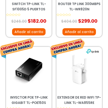
SWITCH TP-LINK TL-
ROUTER TP LINK 300MBPS
SF1005D 5 PUERTOS
TL-WR820N
Valorado
$
182.00
Valorado
$
299.00
$
246.00
$
404.00
con
con
0
0
de
de
5
5
Añadir al carrito
Añadir al carrito
El
El
El
El
precio
precio
precio
prec
original
actual
original
actu
era:
es:
era:
es:
$423.00.
$313.00.
$428.00.
$317
INYECTOR POE TP-LINK
EXTENSOR DE RED WIFI TP-
GIGABIT TL-POE150S
LINK TL-WA855RE