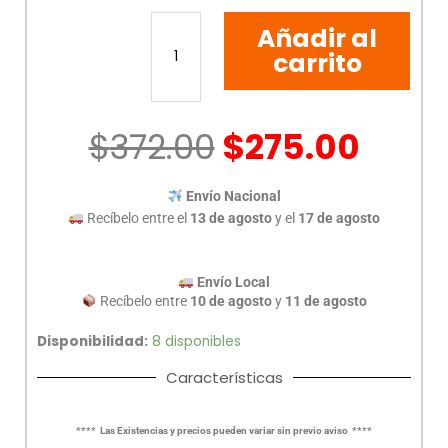
SWITCH
Añadir al
NETIS
5
carrito
PUERTOS
ST105GD
GIGABIT
$
372.00
$
275.00
cantidad
Envío Nacional
Recíbelo entre el
13 de agosto
y el
17 de agosto
Envío Local
Recíbelo entre
10 de agosto
y
11 de agosto
Disponibilidad:
8 disponibles
Características
**** Las Existencias y precios pueden variar sin previo aviso ****