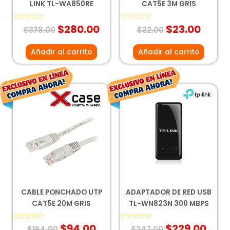
LINK TL-WA850RE
CAT5E 3M GRIS
Valorado
$
280.00
Valorado
$
23.00
$
378.00
$
32.00
con
con
0
0
de
de
5
5
Añadir al carrito
Añadir al carrito
El
El
El
El
precio
precio
precio
prec
original
actual
original
actu
era:
es:
era:
es:
$164.00.
$94.00.
$247.00.
$229
CABLE PONCHADO UTP
ADAPTADOR DE RED USB
CAT5E 20M GRIS
TL-WN823N 300 MBPS
Valorado
$
94.00
Valorado
$
229.00
$
164.00
$
247.00