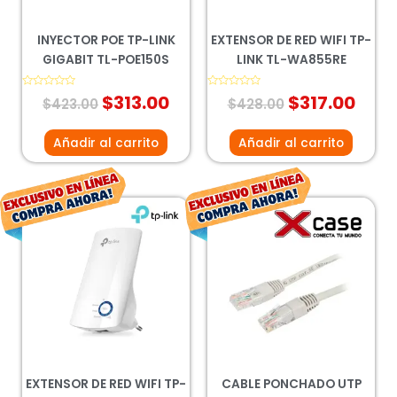
INYECTOR POE TP-LINK
EXTENSOR DE RED WIFI TP-
GIGABIT TL-POE150S
LINK TL-WA855RE
Valorado
$
313.00
Valorado
$
317.00
$
423.00
$
428.00
con
con
0
0
de
de
5
5
Añadir al carrito
Añadir al carrito
El
El
El
El
precio
precio
precio
preci
original
actual
original
actua
era:
es:
era:
es:
$378.00.
$280.00.
$32.00.
$23.0
EXTENSOR DE RED WIFI TP-
CABLE PONCHADO UTP