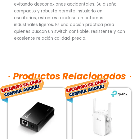
evitando desconexiones accidentales. Su diseño
compacto y robusto permite instalarlo en
escritorios, estantes o incluso en entornos
industriales ligeros. Es una opción práctica para
quienes buscan un switch confiable, resistente y con
excelente relación calidad-precio.
Productos Relacionados
El
El
El
El
precio
precio
precio
prec
original
actual
original
actu
era:
es:
era:
es:
$423.00.
$313.00.
$428.00.
$317