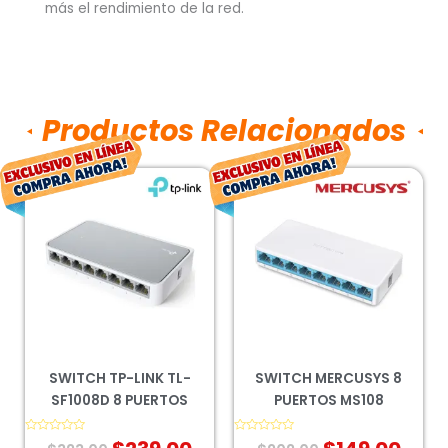
más el rendimiento de la red.
Productos Relacionados
El
El
El
El
precio
precio
precio
prec
original
actual
original
actu
era:
es:
era:
es:
$323.00.
$239.00.
$202.00.
$149
SWITCH TP-LINK TL-
SWITCH MERCUSYS 8
SF1008D 8 PUERTOS
PUERTOS MS108
Valorado
Valorado