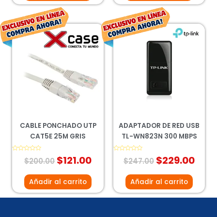
El
El
El
El
precio
precio
precio
prec
original
actual
original
actu
era:
es:
era:
es:
$200.00.
$121.00.
$247.00.
$229
CABLE PONCHADO UTP
ADAPTADOR DE RED USB
CAT5E 25M GRIS
TL-WN823N 300 MBPS
Valorado
$
121.00
Valorado
$
229.00
$
200.00
$
247.00
con
con
0
0
de
de
5
5
Añadir al carrito
Añadir al carrito