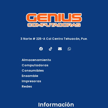
3 Norte # 225-A Col Centro Tehuacán, Pue.
F
T
E
W
a
i
n
h
c
k
v
a
e
t
e
t
Almacenamiento
b
o
l
s
o
k
o
a
Computadoras
o
p
p
Consumibles
k
e
p
Ensamble
Impresoras
Redes
Información