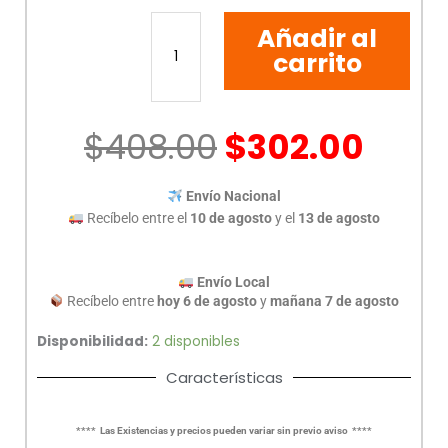
SWITCH
Añadir al
TP-
LINK
carrito
TL-
SG1005D
5
$
408.00
$
302.00
PUERTOS
GIGABIT
cantidad
Envío Nacional
Recíbelo entre el
10 de agosto
y el
13 de agosto
Envío Local
Recíbelo entre
hoy 6 de agosto
y
mañana 7 de agosto
Disponibilidad:
2 disponibles
Características
**** Las Existencias y precios pueden variar sin previo aviso ****