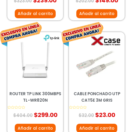
$
239.00
$
149.00
$
323.00
$
202.00
con
con
0
0
de
de
5
5
Añadir al carrito
Añadir al carrito
El
El
El
El
precio
precio
precio
preci
original
actual
original
actua
era:
es:
era:
es:
$404.00.
$299.00.
$32.00.
$23.0
ROUTER TP LINK 300MBPS
CABLE PONCHADO UTP
TL-WR820N
CAT5E 3M GRIS
Valorado
$
299.00
Valorado
$
23.00
$
404.00
$
32.00
con
con
0
0
de
de
5
5
Añadir al carrito
Añadir al carrito