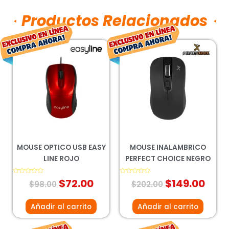
Productos Relacionados
El
El
El
El
precio
precio
precio
prec
original
actual
original
actu
era:
es:
era:
es:
$98.00.
$72.00.
$202.00.
$149
MOUSE OPTICO USB EASY
MOUSE INALAMBRICO
LINE ROJO
PERFECT CHOICE NEGRO
Valorado
$
72.00
Valorado
$
149.00
$
98.00
$
202.00
con
con
0
0
de
de
5
5
Añadir al carrito
Añadir al carrito