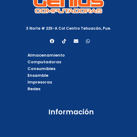
3 Norte # 225-A Col Centro Tehuacán, Pue.
F
T
E
W
a
i
n
h
c
k
v
a
e
t
e
t
Almacenamiento
b
o
l
s
o
k
o
a
Computadoras
o
p
p
Consumibles
k
e
p
Ensamble
Impresoras
Redes
Información