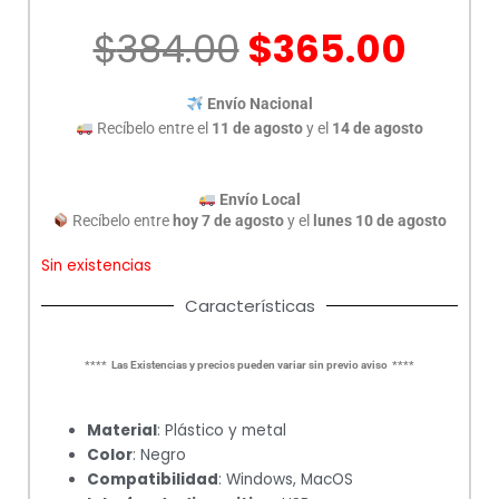
El
El
$
384.00
$
365.00
precio
prec
original
actu
Envío Nacional
era:
es:
Recíbelo entre el
11 de agosto
y el
14 de agosto
$384.00.
$365
Envío Local
Recíbelo entre
hoy 7 de agosto
y el
lunes 10 de agosto
Sin existencias
Características
**** Las Existencias y precios pueden variar sin previo aviso ****
Material
: Plástico y metal
Color
: Negro
Compatibilidad
: Windows, MacOS