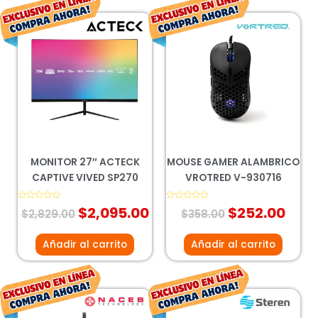
El
El
El
El
precio
precio
precio
prec
original
actual
original
actu
era:
es:
era:
es:
$2,829.00.
$2,095.00.
$358.00.
$252
MONITOR 27″ ACTECK
MOUSE GAMER ALAMBRICO
CAPTIVE VIVED SP270
VROTRED V-930716
Valorado
$
2,095.00
Valorado
$
252.00
$
2,829.00
$
358.00
con
con
0
0
de
de
5
5
Añadir al carrito
Añadir al carrito
El
El
El
El
precio
precio
precio
prec