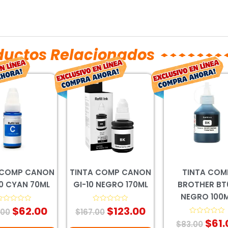
ductos Relacionados
El
El
El
El
El
precio
precio
precio
precio
prec
original
actual
original
actual
orig
era:
es:
era:
es:
era:
$120.00.
$62.00.
$167.00.
$123.00.
$83.
 COMP CANON
TINTA COMP CANON
TINTA COM
90 CYAN 70ML
GI-10 NEGRO 170ML
BROTHER BT
NEGRO 100
$
62.00
$
123.00
alorado
Valorado
.00
$
167.00
on
con
$
61.
0
Valorado
$
83.00
e
de
con