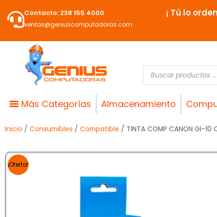
Ir
¡ Tú lo orde
Contacto: 238 155 4000
al
ventas@geniuscomputadoras.com
contenido
Búsqueda
de
productos
Más Categorías
Almacenamiento
Compu
Inicio
/
Consumibles
/
Compatible
/ TINTA COMP CANON GI-10 
¡Oferta!