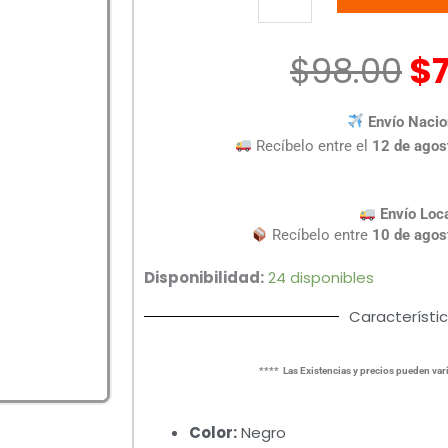
CANON
GI-
10
$
98.00
$
CYAN
70ML
Envío Nacio
cantidad
Recíbelo entre el
12 de agos
Envío Loc
Recíbelo entre
10 de agos
Disponibilidad:
24 disponibles
Característi
**** Las Existencias y precios pueden vari
Color:
Negro