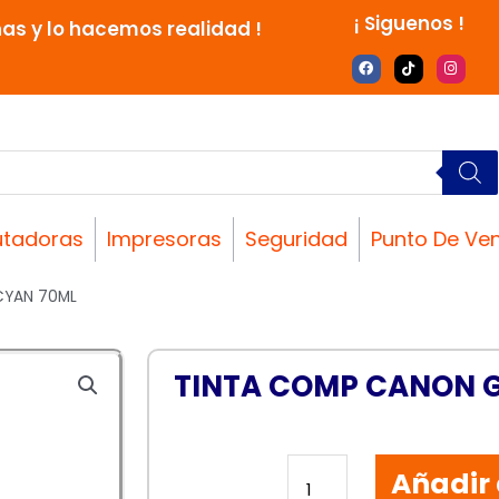
¡ Siguenos !
nas y lo hacemos realidad !
F
T
I
a
i
n
c
k
s
e
t
t
b
o
a
o
k
g
o
r
k
a
m
tadoras
Impresoras
Seguridad
Punto De Ve
CYAN 70ML
TINTA COMP CANON G
TINTA
Añadir 
COMP