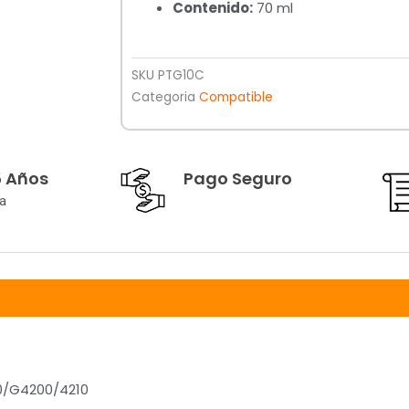
Contenido:
70 ml
SKU
PTG10C
Categoria
Compatible
5 Años
Pago Seguro
a
0/G4200/4210