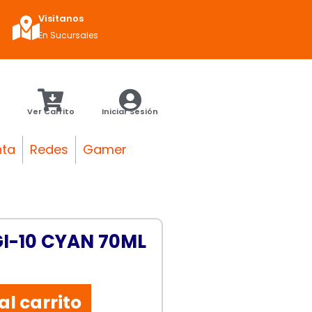
Visitanos
En Sucursales
Ver Carrito
Iniciar Sesión
nta
Redes
Gamer
I-10 CYAN 70ML
al carrito