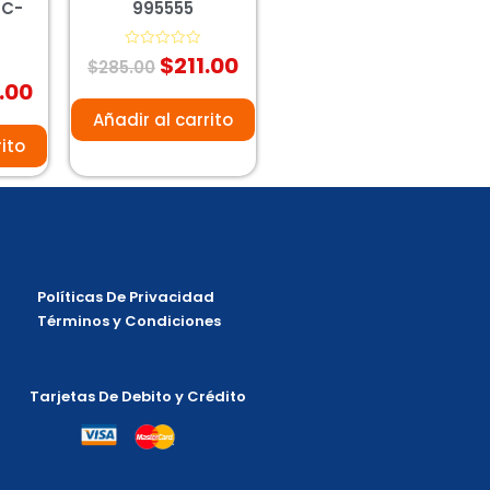
PC-
995555
$
211.00
Valorado
$
285.00
con
.00
0
de
5
Añadir al carrito
rito
Políticas De Privacidad
Términos y Condiciones
Tarjetas De Debito y Crédito