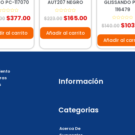
O PC-117070
AUT207 NEGRO
GLISSANDO 
116479
$
377.00
$
165.00
alorado
Valorado
00
$
223.00
on
con
$
103
0
Valorado
$
140.00
e
de
con
5
0
ir al carrito
Añadir al carrito
de
5
Añadir al car
ento
ras
Información
s
Categorias
Acerca De