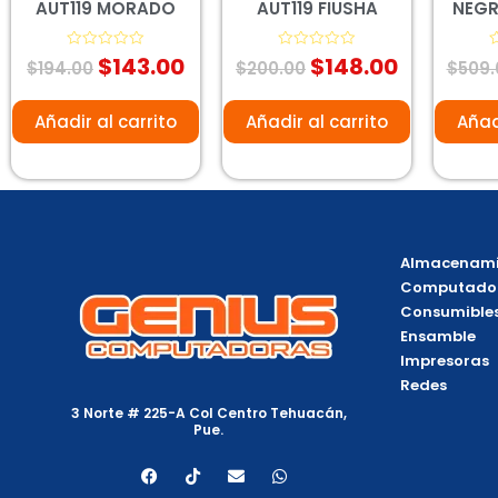
AUT119 MORADO
AUT119 FIUSHA
NEGR
$
143.00
$
148.00
Valorado
Valorado
V
$
194.00
$
200.00
$
509.
con
con
c
0
0
0
de
de
d
5
5
5
Añadir al carrito
Añadir al carrito
Añad
Almacenami
Computado
Consumible
Ensamble
Impresoras
Redes
3 Norte # 225-A Col Centro Tehuacán,
Pue.
F
T
E
W
a
i
n
h