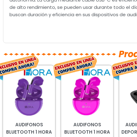
de alto rendimiento, se pueden usar durante todo el dí
buscan duración y eficiencia en sus dispositivos de audi
Pro
El
El
El
El
precio
precio
precio
precio
original
actual
original
actual
era:
es:
era:
es:
$194.00.
$143.00.
$200.00.
$148.00.
AUDIFONOS
AUDIFONOS
AUD
BLUETOOTH 1 HORA
BLUETOOTH 1 HORA
DEPOR