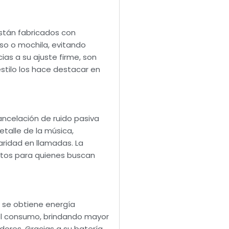
stán fabricados con
lso o mochila, evitando
as a su ajuste firme, son
estilo los hace destacar en
ancelación de ruido pasiva
talle de la música,
aridad en llamadas. La
ectos para quienes buscan
, se obtiene energía
 el consumo, brindando mayor
ores. Gracias a su batería