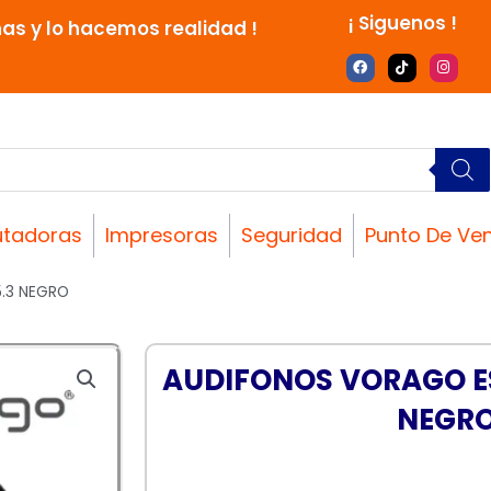
¡ Siguenos !
nas y lo hacemos realidad !
F
T
I
a
i
n
c
k
s
e
t
t
b
o
a
o
k
g
o
r
k
a
m
tadoras
Impresoras
Seguridad
Punto De Ve
.3 NEGRO
AUDIFONOS VORAGO ES
NEGR