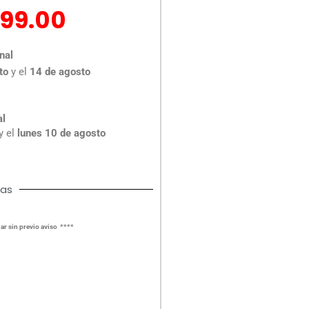
El
99.00
ecio
precio
iginal
actual
nal
a:
es:
to
y el
14 de agosto
22.00.
$299.00.
al
y el
lunes 10 de agosto
cas
ar sin previo aviso ****