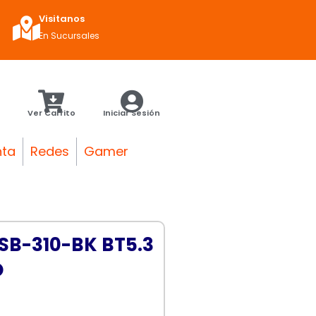
Visitanos
En Sucursales
Ver Carrito
Iniciar Sesión
nta
Redes
Gamer
B-310-BK BT5.3
O