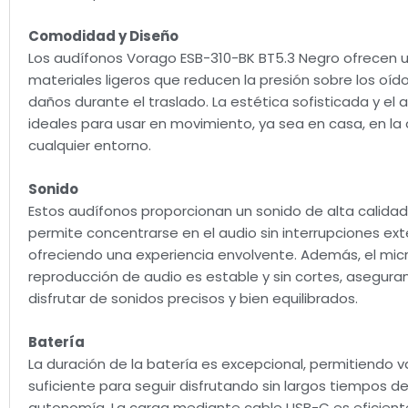
Comodidad y Diseño
Los audífonos Vorago ESB-310-BK BT5.3 Negro ofrecen u
materiales ligeros que reducen la presión sobre los oído
daños durante el traslado. La estética sofisticada y e
ideales para usar en movimiento, ya sea en casa, en la 
cualquier entorno.
Sonido
Estos audífonos proporcionan un sonido de alta calidad
permite concentrarse en el audio sin interrupciones ex
ofreciendo una experiencia envolvente. Además, el micró
reproducción de audio es estable y sin cortes, asegura
disfrutar de sonidos precisos y bien equilibrados.
Batería
La duración de la batería es excepcional, permitiendo 
suficiente para seguir disfrutando sin largos tiempos
autonomía. La carga mediante cable USB-C es eficiente