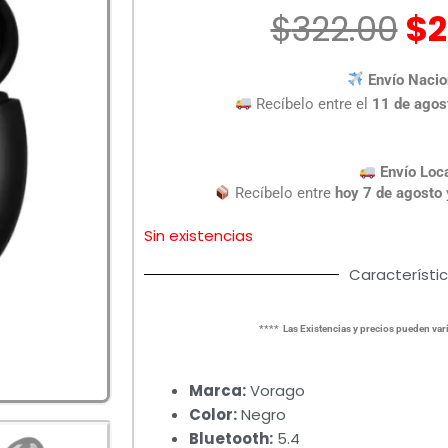
El
$
322.00
$
2
pr
or
Envío Nacio
er
Recíbelo entre el
11 de agos
$3
Envío Loc
Recíbelo entre
hoy 7 de agosto
Sin existencias
Característi
**** Las Existencias y precios pueden vari
Marca:
Vorago
Color:
Negro
Bluetooth:
5.4