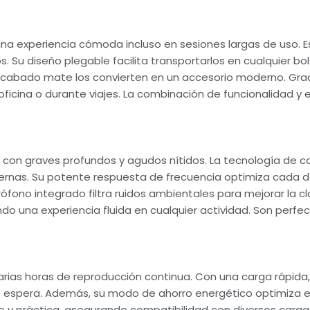
na experiencia cómoda incluso en sesiones largas de uso. E
s. Su diseño plegable facilita transportarlos en cualquier bo
l acabado mate los convierten en un accesorio moderno. Graci
oficina o durante viajes. La combinación de funcionalidad y 
 con graves profundos y agudos nítidos. La tecnología de c
ternas. Su potente respuesta de frecuencia optimiza cada de
fono integrado filtra ruidos ambientales para mejorar la cl
ndo una experiencia fluida en cualquier actividad. Son perf
varias horas de reproducción continua. Con una carga rápida
 de espera. Además, su modo de ahorro energético optimiza
 y práctica, asegurando compatibilidad con diversos cargad